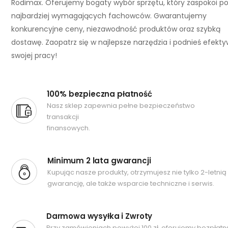
Rodimax. Oferujemy bogaty wybór sprzętu, który zaspokoi p
najbardziej wymagających fachowców. Gwarantujemy
konkurencyjne ceny, niezawodność produktów oraz szybką
dostawę. Zaopatrz się w najlepsze narzędzia i podnieś efekt
swojej pracy!
100% bezpieczna płatność
Nasz sklep zapewnia pełne bezpieczeństwo
transakcji
finansowych.
Minimum 2 lata gwarancji
Kupując nasze produkty, otrzymujesz nie tylko 2-letnią
gwarancję, ale także wsparcie techniczne i serwis.
Darmowa wysyłka i Zwroty
Przy zamówieniach powyżej 100 zł, oferujemy bezpłatn