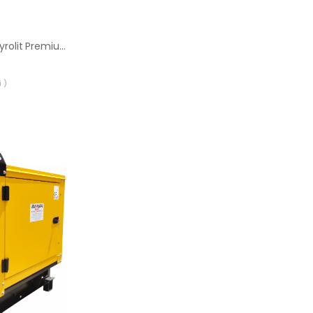
Wiertło koronowe Tyrolit Premium DDL TGD 112 mm (8 mm)
 )