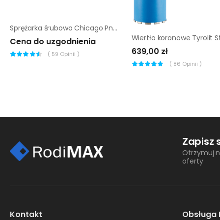
Sprężarka śrubowa Chicago Pneumatic CPN 3-08-400 D_200L
Cena do uzgodnienia
639,00 zł
(
59
Opinii )
(
86
Opinii )
Zapisz 
Otrzymuj n
oferty
Kontakt
Obsługa 