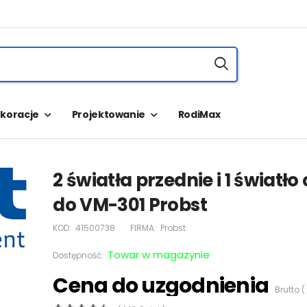
koracje
Projektowanie
RodiMax
2 światła przednie i 1 światło
do VM-301 Probst
KOD:
41500738
FIRMA:
Probst
Towar w magazynie
Dostępność:
Cena do uzgodnienia
Brutto (