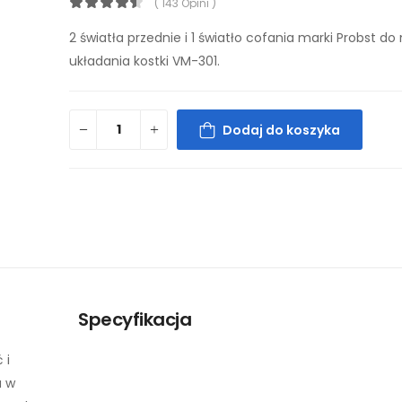
( 143 Opini )
2 światła przednie i 1 światło cofania marki Probst d
układania kostki VM-301.
Dodaj do koszyka
Specyfikacja
 i
a w