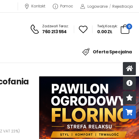
Kontakt
Pomoc
Logowanie
/
Rejestracja
Zadzwoń Teraz:
Twój Koszyk:
0
760 213 554
0.00 ZŁ
Oferta Specjalna
 cofania
U
K
 Z VAT 23%)