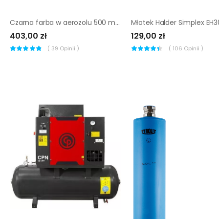
Czarna farba w aerozolu 500 ml Soppec Tracing 12 szt.
403,00 zł
129,00 zł
(
39
Opinii )
(
106
Opinii )