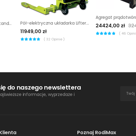
Pół-elektryczna układarka Lifter by Pramac TX 10/20 1150x560
Wiertło koronowe Tyrolit Standard CDL 202 mm
24424,00 zł
32
11949,00 zł
(
46
Opinii
(
32
Opinie )
się do naszego newslettera
ajświeższe informacje, wyprzedaże i
Klienta
Poznaj RodiMax