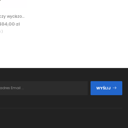
Agregat prądotwórczy wyciszony sumera motor smg-12me-ks-avr
484,00 zł
 )
WYŚLIJ