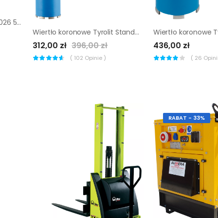
Młotek Halder Simplex EH3026 50 mm (plastik + gumy)
Wiertło koronowe Tyrolit Standard CDM 102 mm
312,00 zł
396,00 zł
436,00 zł
(
102
Opinie )
(
26
Opinii
RABAT - 33%