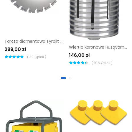
Tarcza diamentowa Tyrolit Standard DCU 300 x 2,6 mm
Wiertło koronowe Husqvarna D25 37 mm (mocowanie 1/2'' GF)
289,00 zł
146,00 zł
(
39
Opinii )
(
106
Opinii )