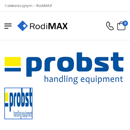
ekoracyjnym - RodiMAX!
0