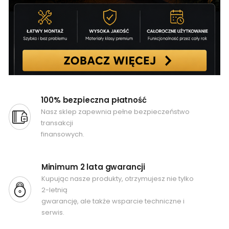
100% bezpieczna płatność
Nasz sklep zapewnia pełne bezpieczeństwo
transakcji
finansowych.
Minimum 2 lata gwarancji
Kupując nasze produkty, otrzymujesz nie tylko
2-letnią
gwarancję, ale także wsparcie techniczne i
serwis.