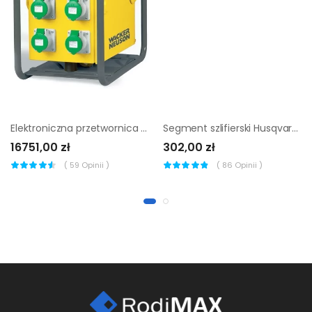
Elektroniczna przetwornica wacker neuson fue-m/s 75a (4 x 32 A)
Segment szlifierski Husqvarna Elite-Grind G1426S (3 szt)
16751,00 zł
302,00 zł
(
59
Opinii )
(
86
Opinii )