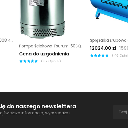
Młotek Halder Simplex EH3008 40 mm (nylon)
Pompa ściekowa Tsurumi 50SQ 2.4
12024,00 zł
159
Cena do uzgodnienia
(
46
Opinii
(
32
Opinie )
się do naszego newslettera
ajświeższe informacje, wyprzedaże i