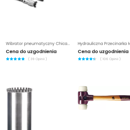
Wibrator pneumatyczny Chicago Pneumatic VPP 57 4m
Cena do uzgodnienia
Cena do uzgodnienia
(
39
Opinii )
(
106
Opinii )