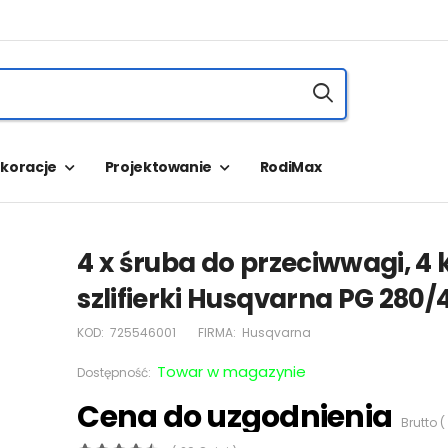
koracje
Projektowanie
RodiMax
4 x śruba do przeciwwagi, 4 
szlifierki Husqvarna PG 280/
KOD:
725546001
FIRMA:
Husqvarna
Towar w magazynie
Dostępność:
Cena do uzgodnienia
Brutto (