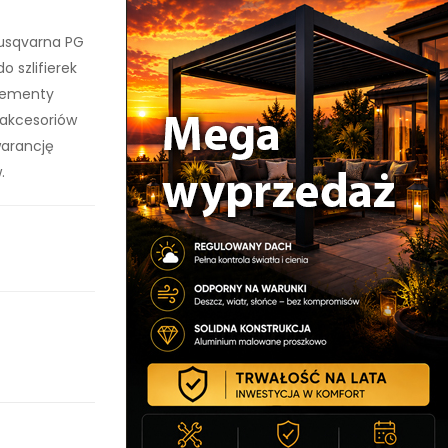
 Husqvarna PG
 szlifierek
elementy
 akcesoriów
warancję
.