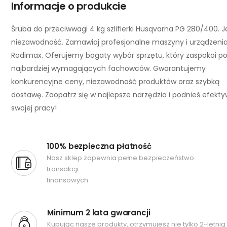
Informacje o produkcie
Śruba do przeciwwagi 4 kg szlifierki Husqvarna PG 280/400. J
niezawodność. Zamawiaj profesjonalne maszyny i urządzeni
Rodimax. Oferujemy bogaty wybór sprzętu, który zaspokoi p
najbardziej wymagających fachowców. Gwarantujemy
konkurencyjne ceny, niezawodność produktów oraz szybką
dostawę. Zaopatrz się w najlepsze narzędzia i podnieś efekt
swojej pracy!
100% bezpieczna płatność
Nasz sklep zapewnia pełne bezpieczeństwo
transakcji
finansowych.
Minimum 2 lata gwarancji
Kupując nasze produkty, otrzymujesz nie tylko 2-letnią