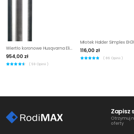
Wiertło koronowe Husqvarna Elite-Drill D1405 152 mm
116,00 zł
954,00 zł
(
86
Opinii )
(
59
Opinii )
Zapisz 
Otrzymuj n
oferty