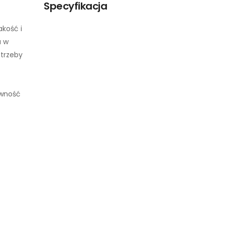
Specyfikacja
akość i
a w
otrzeby
ywność