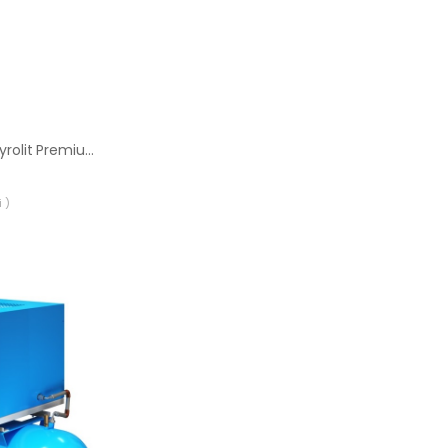
Wiertło koronowe Tyrolit Premium DDT 8 mm (4 mm)
 )