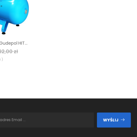
Sprężarka śrubowa Gudepol HIT-3G 4/10/270
92,00 zł
 )
WYŚLIJ