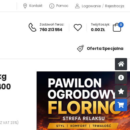
Kontakt
Pomoc
Logowanie
/
Rejestracja
Zadzwoń Teraz:
Twój Koszyk:
0
760 213 554
0.00 ZŁ
Oferta Specjalna
kg
400
U
K
 Z VAT 23%)