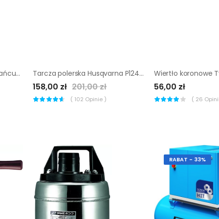
Hydrauliczna Przecinarka łańcuchowa Ics 890F4 (30 l/min, 2,5 m)
Tarcza polerska Husqvarna P1242 125 mm
158,00 zł
201,00 zł
56,00 zł
(
102
Opinie )
(
26
Opinii
RABAT - 33%