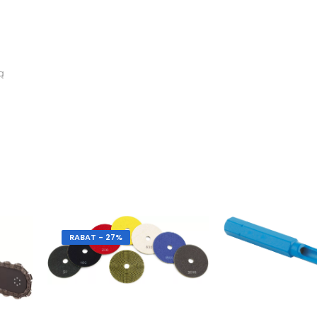
ą
RABAT - 27%