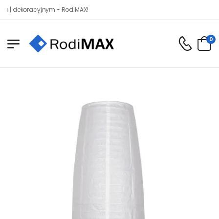
ekoracyjnym - RodiMAX!
0