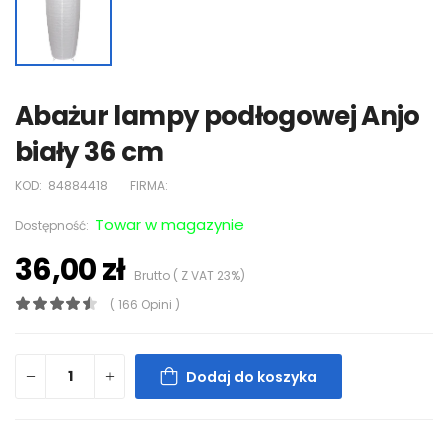
Abażur lampy podłogowej Anjo
biały 36 cm
KOD:
84884418
FIRMA:
Towar w magazynie
Dostępność:
36,00 zł
Brutto ( Z VAT 23%)
( 166 Opini )
Dodaj do koszyka