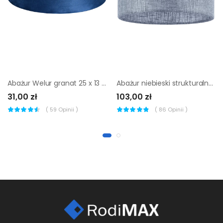
Abażur Welur granat 25 x 13 cm H15 Art Abażur
Abażur niebieski strukturalny 30 x 20 cm Tk Lighting
31,00 zł
103,00 zł
(
59
Opinii )
(
86
Opinii )