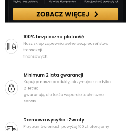
100% bezpieczna płatność
Nasz sklep zapewnia pełne bezpieczeństwo
transakcji
finansowych.
Minimum 2 lata gwarancji
Kupując nasze produkty, otrzymujesz nie tylko
2-letnią
gwarancję, ale także wsparcie techniczne i
serwis.
Darmowa wysyłka i Zwroty
Przy zamówieniach powyżej 100 zł, oferujemy