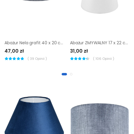
Abażur Nela grafit 40 x 20 cm H22 Art Abażur
Abażur ZMYWALNY 17 x 22 cm tkanina biały E27
47,00 zł
31,00 zł
(
39
Opinii )
(
106
Opinii )