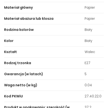
Materiał główny
Papier
Materiał abażura lub klosza
Papier
Rodzina kolorów
Biały
Kolor
Biały
Kształt
Walec
Rodzaj trzonka
E27
Gwarancja (w latach)
5
Waga netto (w kg)
0.04
Kod PKWiU
27.40.22.0
Produkt w opakowaniu: szerokość (w
37.2