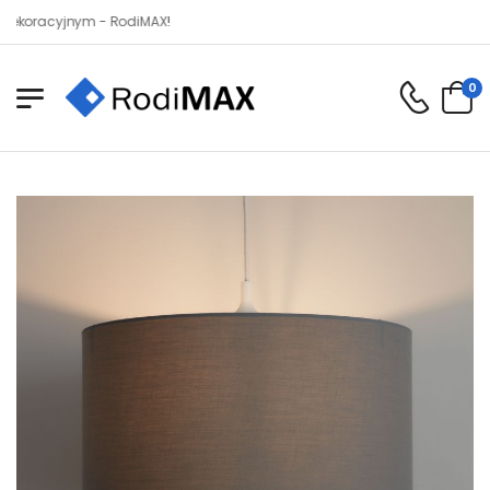
cyjnym - RodiMAX!
0