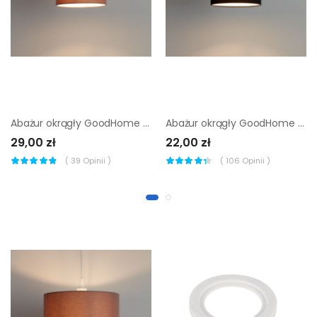
Abażur okrągły GoodHome Kpezin S taupe
Abażur okrągły GoodHome Kpezin S czarny
29,00 zł
22,00 zł
(
39
Opinii )
(
106
Opinii )