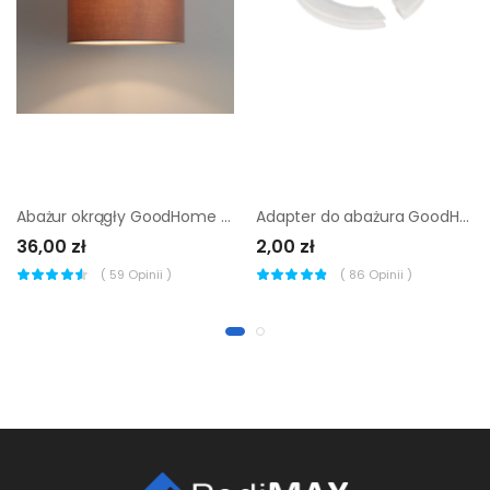
Abażur okrągły GoodHome Kpezin M taupe
Adapter do abażura GoodHome Nakkare E27 E14 biały
36,00 zł
2,00 zł
(
59
Opinii )
(
86
Opinii )