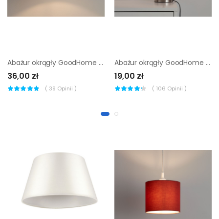
Abażur okrągły GoodHome Kpezin M taupe
Abażur okrągły GoodHome Kpezin XS czerwony
36,00 zł
19,00 zł
(
39
Opinii )
(
106
Opinii )