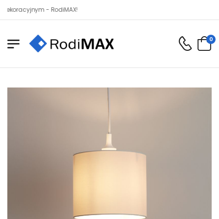
acyjnym - RodiMAX!
0