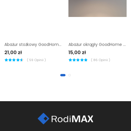
Abażur stożkowy GoodHome Lokombi M kremowy
Abażur okrągły GoodHome Kpezin S czerwony
21,00 zł
15,00 zł
(
59
Opinii )
(
86
Opinii )