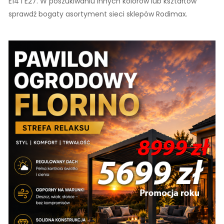
E14 i E27. W poszukiwaniu innych kolorów lub kształtów
sprawdź bogaty asortyment sieci sklepów Rodimax.