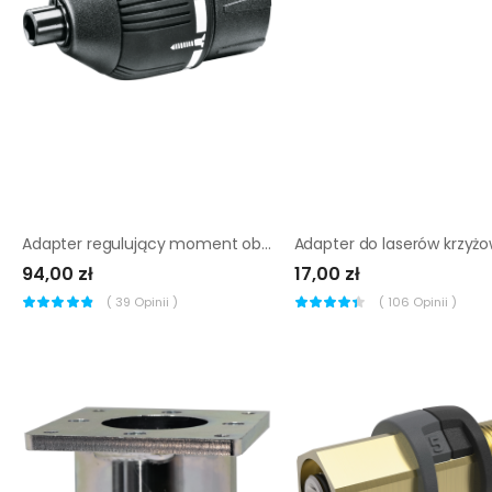
Adapter regulujący moment obrotowy wkrętarek bosch |
94,00 zł
17,00 zł
(
39
Opinii )
(
106
Opinii )