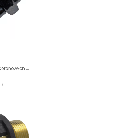
Adapter do wierteł koronowych HT 2 F na 1 1/4'' M
 )