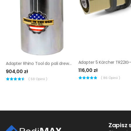
Adapter Rhino Tool do pali drewnianych 70 x 70 mm |
116,00 zł
904,00 zł
(
86
Opinii )
(
59
Opinii )
Zapisz 