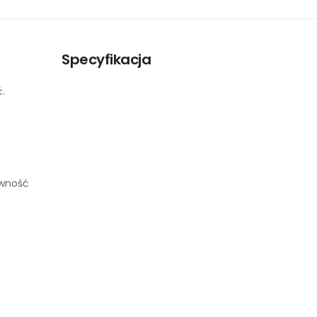
Specyfikacja
.
ywność