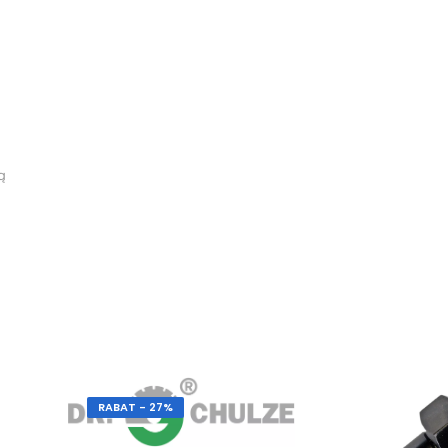
ą
RABAT - 27%