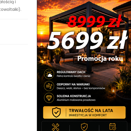
łością i
owoltaiki).