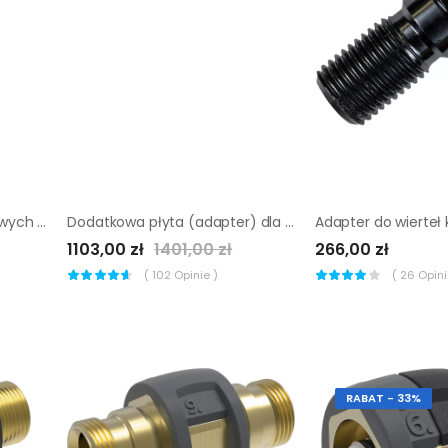
Adapter do laserów krzyżowych PRO 5/8" - 1/4"
Dodatkowa płyta (adapter) dla statywów Dr. Schulze Drill 50
1103,00 zł
1401,00 zł
266,00 zł
(
102
Opinie )
(
26
Opinii
RABAT - 33%