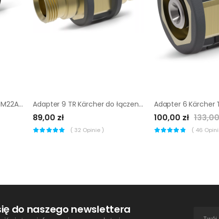
Adapter 5 Kärcher TR22IG-M22AG
Adapter 9 TR Kärcher do łączenia węży EASY!Lock |
89,00 zł
100,00 zł
133,00
(
32
Opinie )
(
46
Opinii
się do naszego newslettera