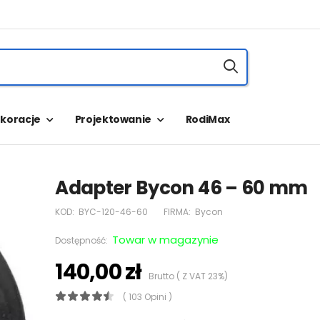
koracje
Projektowanie
RodiMax
Adapter Bycon 46 – 60 mm
KOD:
BYC-120-46-60
FIRMA:
Bycon
Towar w magazynie
Dostępność:
140,00 zł
Brutto ( Z VAT 23%)
( 103 Opini )