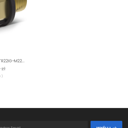
Adapter 6 Kärcher TR22IG-M22AG
 zł
 )