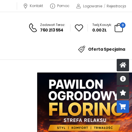
Kontakt
Pomoc
Logowanie
/
Rejestracja
Zadzwoń Teraz:
Twój Koszyk:
0
760 213 554
0.00 ZŁ
Oferta Specjalna
U
K