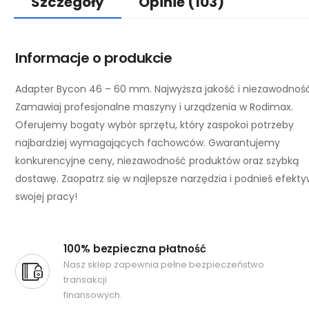
Szczegóły
Opinie
(103)
Informacje o produkcie
Adapter Bycon 46 – 60 mm. Najwyższa jakość i niezawodność
Zamawiaj profesjonalne maszyny i urządzenia w Rodimax.
Oferujemy bogaty wybór sprzętu, który zaspokoi potrzeby
najbardziej wymagających fachowców. Gwarantujemy
konkurencyjne ceny, niezawodność produktów oraz szybką
dostawę. Zaopatrz się w najlepsze narzędzia i podnieś efekt
swojej pracy!
100% bezpieczna płatność
Nasz sklep zapewnia pełne bezpieczeństwo
transakcji
finansowych.