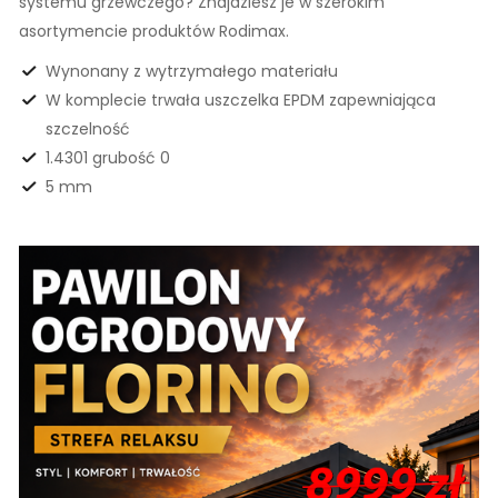
systemu grzewczego? Znajdziesz je w szerokim
asortymencie produktów Rodimax.
Wynonany z wytrzymałego materiału
W komplecie trwała uszczelka EPDM zapewniająca
szczelność
1.4301 grubość 0
5 mm