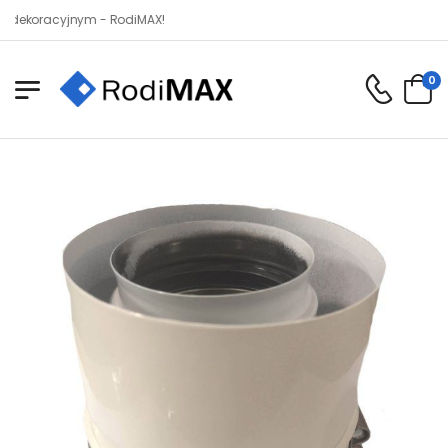
oracyjnym - RodiMAX!
0