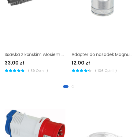
Ssawka z końskim włosiem S8 24 cm + adapter
Adapter do nasadek Magnusson 1/2-3/4''
33,00 zł
12,00 zł
(
39
Opinii )
(
106
Opinii )