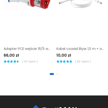
Adapter PCE wejście 16/5 wyjście GS 230 V IP44
Kabel coaxial Blyss 1,5 m + adapter wejście męskie/żeńskie
66,00 zł
10,00 zł
(
59
Opinii )
(
86
Opinii )