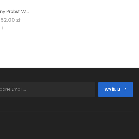
Chwytak hydrauliczny Probst VZ-H-UNI-KV + adapter
52,00 zł
 )
WYŚLIJ