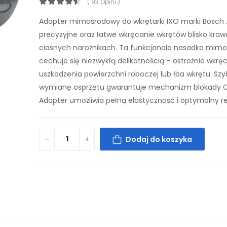
( 93 Opini )
Adapter mimośrodowy do wkrętarki IXO marki Bosch
precyzyjne oraz łatwe wkręcanie wkrętów blisko kraw
ciasnych narożnikach. Ta funkcjonala nasadka mim
cechuje się niezwykłą delikatnością – ostrożnie wkrę
uszkodzenia powierzchni roboczej lub łba wkrętu. Szy
wymianę osprzętu gwarantuje mechanizm blokady Cl
Adapter umożliwia pełną elastyczność i optymalny re
Dodaj do koszyka