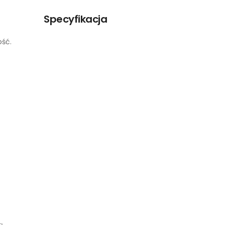
Specyfikacja
ość.
ą