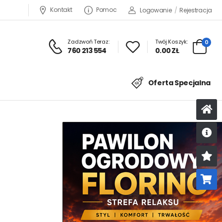
Kontakt
Pomoc
Logowanie
/
Rejestracja
Zadzwoń Teraz:
Twój Koszyk:
0
760 213 554
0.00 ZŁ
Oferta Specjalna
U
K