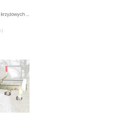
Adapter do laserów krzyżowych PRO 5/8" - 5/8"
 )