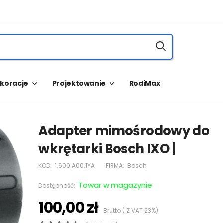
koracje
Projektowanie
RodiMax
Adapter mimośrodowy do
wkrętarki Bosch IXO |
KOD:
1.600.A00.1YA
FIRMA:
Bosch
Towar w magazynie
Dostępność:
100,00 zł
Brutto ( Z VAT 23%)