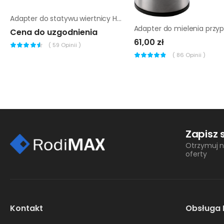
Adapter do statywu wiertnicy Husqvarna DS 900
Cena do uzgodnienia
61,00 zł
(
59
Opinii )
(
86
Opinii )
Zapisz 
Otrzymuj n
oferty
Kontakt
Obsługa 