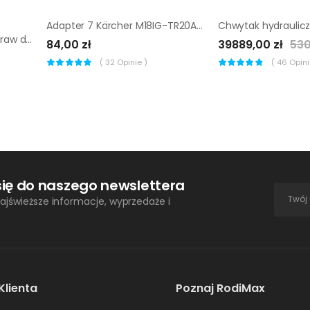
Adapter 7 Kärcher M18IG-TR20AG
Adapter do mielenia przypraw do wkrętarki Bosch IXO |
84,00 zł
39889,00 zł
530
(
32
Opinie )
(
46
Opinii
się do naszego newslettera
ajświeższe informacje, wyprzedaże i
Klienta
Poznaj RodiMax