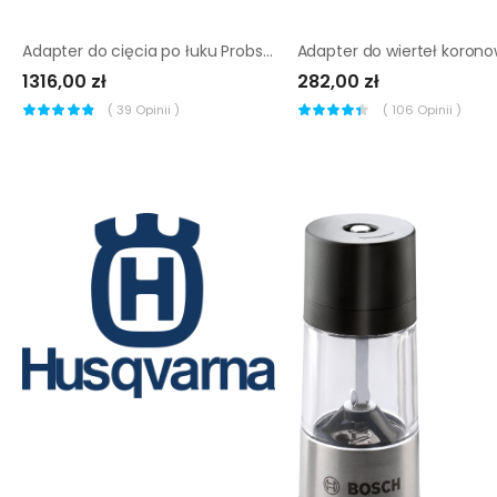
Adapter do cięcia po łuku Probst RSA 25
1316,00 zł
282,00 zł
(
39
Opinii )
(
106
Opinii )