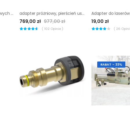
Adapter do wierteł koronowych R 1/2'' M na 1 1/4'' M
adapter próżniowy, pierścień uszczelniający do dr. schulze drill 50
769,00 zł
977,00 zł
19,00 zł
(
102
Opinie )
(
26
Opinii
RABAT - 33%