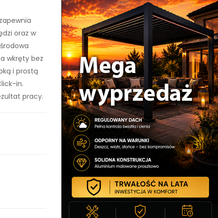
 zapewnia
ędzi oraz w
ośrodowa
ca wkręty bez
bką i prostą
ick-in.
zultat pracy.