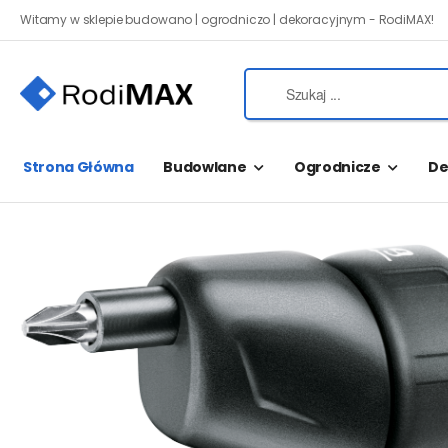
Witamy w sklepie budowano | ogrodniczo | dekoracyjnym - RodiMAX!
Strona Główna
Budowlane
Ogrodnicze
De