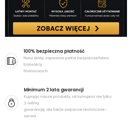
100% bezpieczna płatność
Nasz sklep zapewnia pełne bezpieczeństwo
transakcji
finansowych.
Minimum 2 lata gwarancji
Kupując nasze produkty, otrzymujesz nie tylko
2-letnią
gwarancję, ale także wsparcie techniczne i
serwis.