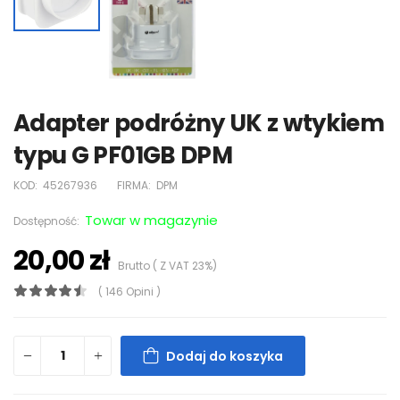
Adapter podróżny UK z wtykiem
typu G PF01GB DPM
KOD:
45267936
FIRMA:
DPM
Towar w magazynie
Dostępność:
20,00 zł
Brutto ( Z VAT 23%)
( 146 Opini )
Dodaj do koszyka