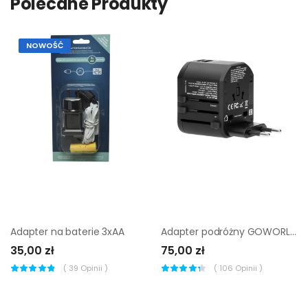
Polecane Produkty
NOWOŚĆ
Adapter na baterie 3xAA
Adapter podróżny GOWORLD USB 5V 2.4A ORNO
35,00 zł
75,00 zł
(
39
Opinii )
(
106
Opinii )