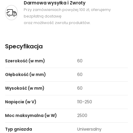
Darmowa wysyłka i Zwroty
Przy zamówieniach powyżej 100 zł, oferujemy
bezpłatną dostawę
oraz możliwość zwrotu produktów.
Specyfikacja
Szerokość (w mm)
60
Głębokość (w mm)
60
Wysokość (w mm)
60
Napięcie (w V)
110-250
Moc maksymalna (w W)
2500
Typ gniazda
Uniwersalny