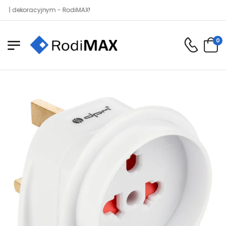
koracyjnym - RodiMAX!
0