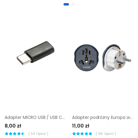
Adapter MICRO USB / USB C LEXMAN
Adapter podróżny Europa wtyk E/F TA-5 VIRONE
8,00 zł
11,00 zł
(
59
Opinii )
(
86
Opinii )