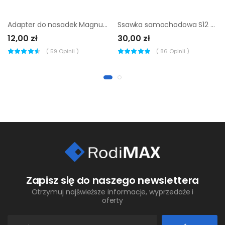
Adapter do nasadek Magnusson 1/2-3/4''
Ssawka samochodowa S12 + adapter
12,00 zł
30,00 zł
(
59
Opinii )
(
86
Opinii )
Zapisz się do naszego newslettera
Otrzymuj najświeższe informacje, wyprzedaże i
oferty