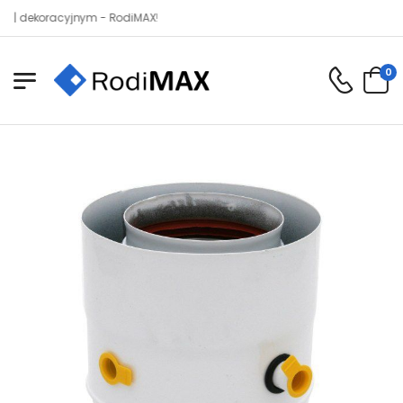
koracyjnym - RodiMAX!
0