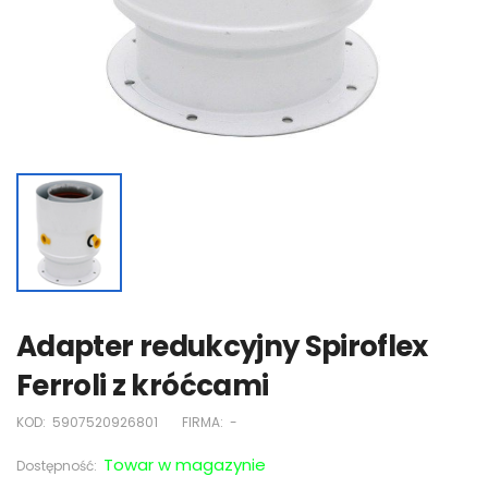
Adapter redukcyjny Spiroflex
Ferroli z króćcami
KOD:
5907520926801
FIRMA:
-
Towar w magazynie
Dostępność: