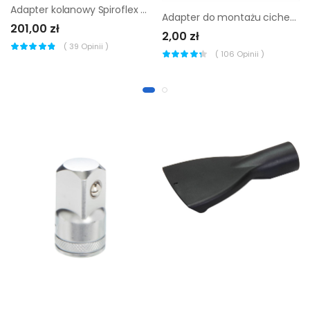
Adapter kolanowy Spiroflex 80/125 do kotłów kondensacyjnych Junkers midi biały
Adapter do montażu cichego domyku Titus
201,00 zł
2,00 zł
(
39
Opinii )
(
106
Opinii )