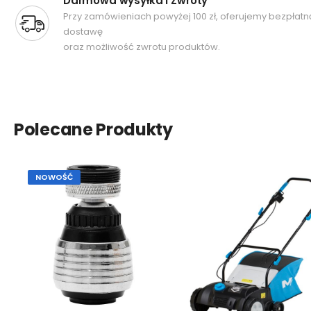
Darmowa wysyłka i Zwroty
Przy zamówieniach powyżej 100 zł, oferujemy bezpłatn
dostawę
oraz możliwość zwrotu produktów.
Polecane Produkty
NOWOŚĆ