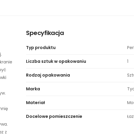
Specyfikacja
Typ produktu
Per
.
Liczba sztuk w opakowaniu
1
kranie
być
Rodzaj opakowania
Sz
wki
Marka
Ty
yw.
Materiał
Mo
hnię
Docelowe pomieszczenie
Łaz
ywa.
az z