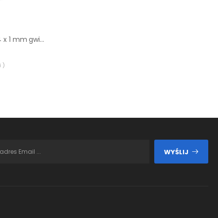
Aerator Tycner M24 x 1 mm gwint zewnętrzny oszczędzający wodę
 )
WYŚLIJ