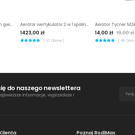
Aerator Tycner M22 x 1 mm gwint wewnętrzny oszczędzający wodę
Aerator wertykulator 2 w 1 spalinowy NAC Loncin 40 cm
1423,00 zł
14,00 zł
19,00 zł
(
32
Opinie )
(
46
Opinii
się do naszego newslettera
ajświeższe informacje, wyprzedaże i
Klienta
Poznaj RodiMax