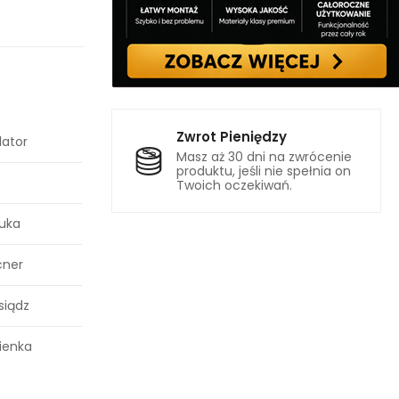
Zwrot Pieniędzy
lator
Masz aż 30 dni na zwrócenie
produktu, jeśli nie spełnia on
Twoich oczekiwań.
tuka
cner
siądz
ienka