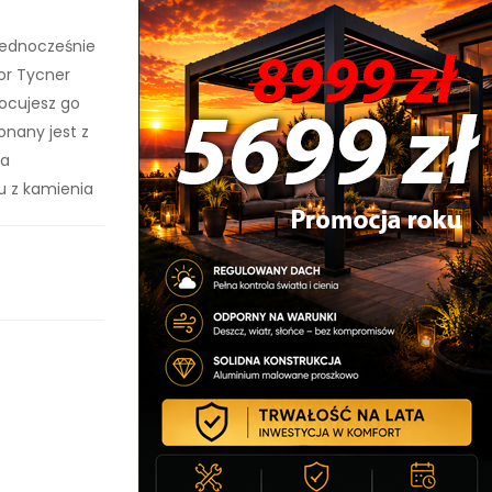
Jednocześnie
or Tycner
mocujesz go
onany jest z
ia
u z kamienia