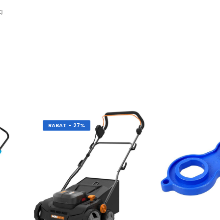
ą
RABAT - 27%