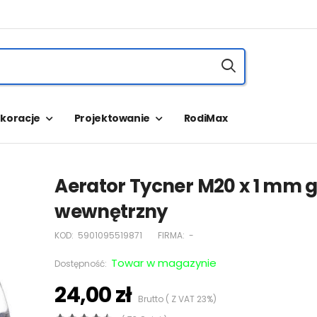
koracje
Projektowanie
RodiMax
Aerator Tycner M20 x 1 mm 
wewnętrzny
KOD:
5901095519871
FIRMA:
-
Towar w magazynie
Dostępność:
24,00 zł
Brutto ( Z VAT 23%)