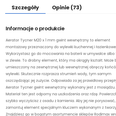
Szczegóły
Opinie
(73)
Informacje o produkcie
Aerator Tycner M20 x 1 mm gwint wewnętrzny to element
montażowy przeznaczony do wylewki kuchennej i łazienkowej
Wykorzystasz go do mocowania na baterii w umywalce albo 
w zlewie. To drobny element, który ma okrągły kształt. Może 
umieszczony na zewnętrznej lub wewnętrznej obręczy końcó
wylewki. Skutecznie rozprasza strumień wody, tym samym
oszczędzając jej zużycie. Odpowiada za jej prawidłowy przepł
Aerator Tycner gwint wewnętrzny wykonany jest z mosiądzu.
Materiał ten jest odporny na uszkodzenia oraz rdzę. Powierzc
szybko wyczyścisz z osadu z kamienia. Aby jej nie porysować,
zamontuj element specjalnym kluczem wykonanym z tworz
Znajdziesz go w bogatym asortymencie sklepów Rodimax wr