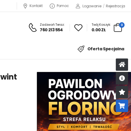
Kontakt
Pomoc
Logowanie
/
Rejestracja
Zadzwoń Teraz:
Twój Koszyk:
0
760 213 554
0.00 ZŁ
Oferta Specjalna
gwint
U
K