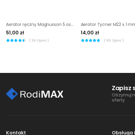
Aerator ręczny Magnusson 5 ostrzy
51,00 zł
14,00 zł
(
59
Opinii )
(
86
Opinii )
Zapisz 
Otrzymuj n
oferty
Kontakt
Obsługa 