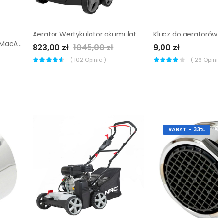
Aerator Wertykulator akumulatorowy Worx 2 x 20 V
Klucz do aeratorów
Aerator wertykulator 2 w 1 MacAllister 1800 W
823,00 zł
1045,00 zł
9,00 zł
(
102
Opinie )
(
26
Opinii
RABAT - 33%