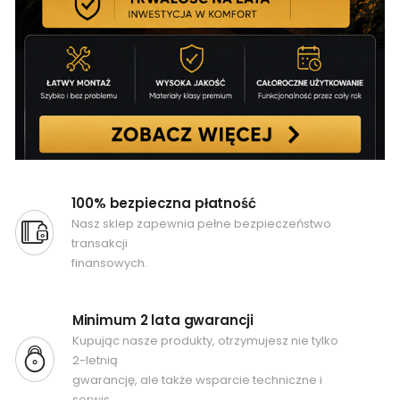
100% bezpieczna płatność
Nasz sklep zapewnia pełne bezpieczeństwo
transakcji
finansowych.
Minimum 2 lata gwarancji
Kupując nasze produkty, otrzymujesz nie tylko
2-letnią
gwarancję, ale także wsparcie techniczne i
serwis.