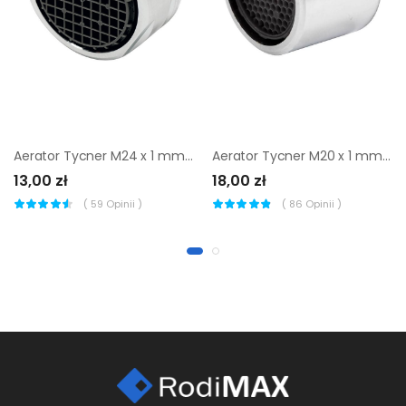
Aerator Tycner M24 x 1 mm gwint zewnętrzny antykamienny
Aerator Tycner M20 x 1 mm gwint wewnętrzny
13,00 zł
18,00 zł
(
59
Opinii )
(
86
Opinii )