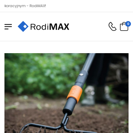
cyjnym - RodiMAX!
0