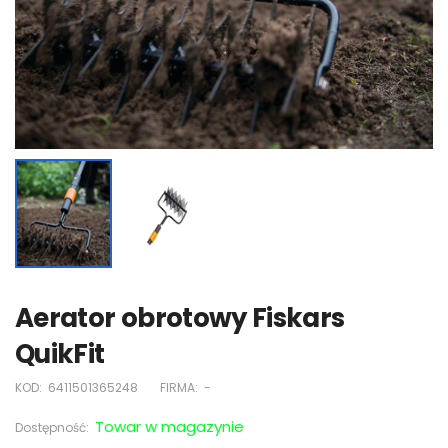
Aerator obrotowy Fiskars
QuikFit
KOD:
6411501365248
FIRMA:
-
Towar w magazynie
Dostępność: