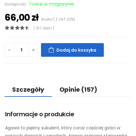
Towar w magazynie
Dostępność:
66,00 zł
Brutto ( Z VAT 23%)
( 157 Opini )
Dodaj do koszyka
Szczegóły
Opinie
(157)
Informacje o produkcie
Agawa to piękny sukulent, który coraz częściej gości w
naszych domach i ogrodach. Agawa wymaga stanowiska