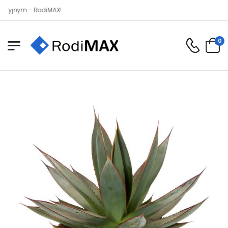
m - RodiMAX!
0