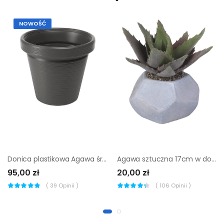
NOWOŚĆ
Donica plastikowa Agawa śr.55 cm antracyt Lamela
Agawa sztuczna 17cm w doniczce
95,00 zł
20,00 zł
(
39
Opinii )
(
106
Opinii )