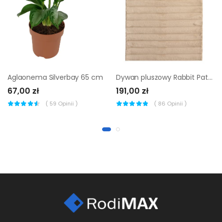
Aglaonema Silverbay 65 cm
Dywan pluszowy Rabbit Path beżowy 120 x 160 cm
67,00 zł
191,00 zł
(
59
Opinii )
(
86
Opinii )