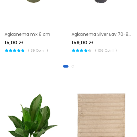
Aglaonema mix 8 cm
Aglaonema Silver Bay 70-80 cm
15,00 zł
159,00 zł
(
39
Opinii )
(
106
Opinii )