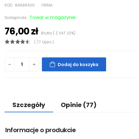
KOD:
84686400
FIRMA:
Towar w magazynie
Dostępność:
76,00 zł
Brutto ( Z VAT 23%)
( 77 Opini )
Dodaj do koszyka
Szczegóły
Opinie
(77)
Informacje o produkcie