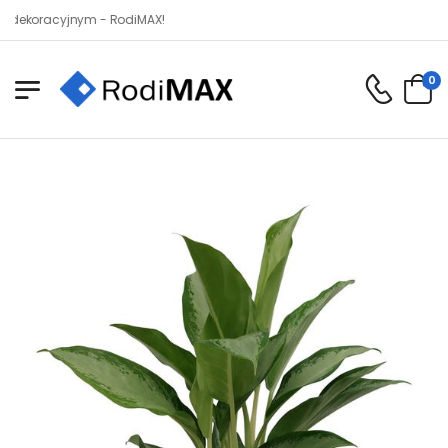
racyjnym - RodiMAX!
0