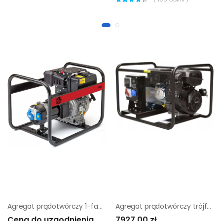
Agregat prądotwórczy 1-fazowy Chicago Pneumatic cppg 4P + el
Agregat prądotwórczy trójfazowy Sumera Motor SMG-9TE-K
Cena do uzgodnienia
7927,00 zł