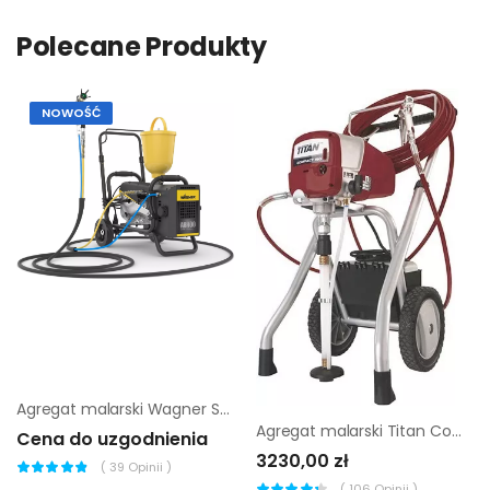
Polecane Produkty
NOWOŚĆ
Agregat malarski Wagner SF23 Plus + kompresor |
Agregat malarski Titan Compact 190
Cena do uzgodnienia
3230,00 zł
(
39
Opinii )
(
106
Opinii )