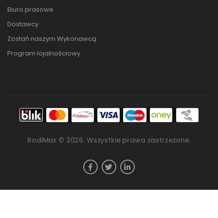
Biuro prasowe
Dostawcy
Zostań naszym Wykonawcą
Program lojalnościowy
RodiMax ©
2026
. Wszystkie prawa zastrzeżone.