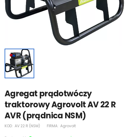
Agregat prądotwóczy
traktorowy Agrovolt AV 22 R
AVR (prądnica NSM)
KOD:
AV 22 R (NSM)
FIRMA:
Agrovolt