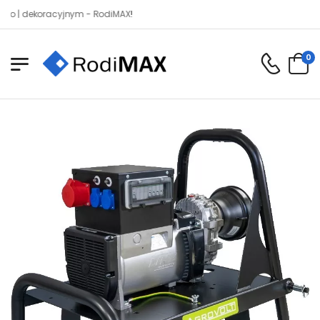
dekoracyjnym - RodiMAX!
0