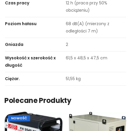
Czas pracy
12 h (praca przy 50%
obciążeniu)
Poziom hałasu
68 dB(A) (mierzony z
odległości 7 m)
Gniazda
2
Wysokość x szerokość x
61,5 x 48,5 x 47,5 cm
długość
Ciężar.
51,55 kg
Polecane Produkty
NOWOŚĆ