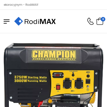
acyjnym - RodiMAX!
0