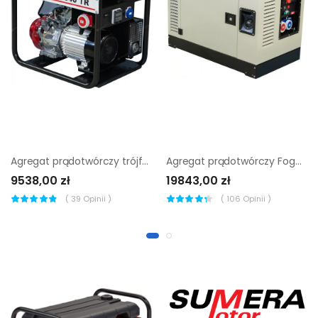
Agregat prądotwórczy trójfazowy Fogo FH 9540 TR |
Agregat prądotwórczy Fogo FV 11001 CRA
9538,00 zł
19843,00 zł
(
39
Opinii )
(
106
Opinii )