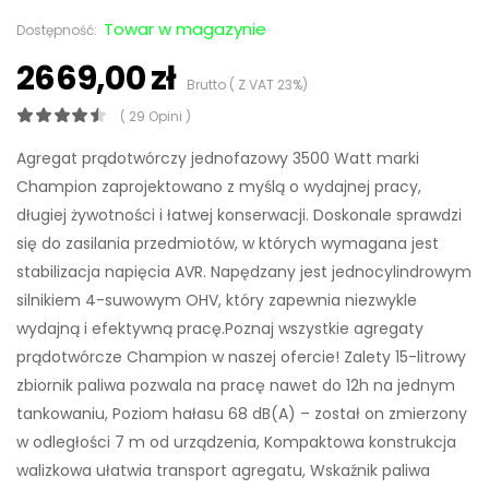
Towar w magazynie
Dostępność:
2669,00 zł
Brutto ( Z VAT 23%)
( 29 Opini )
Agregat prądotwórczy jednofazowy 3500 Watt marki
Champion zaprojektowano z myślą o wydajnej pracy,
długiej żywotności i łatwej konserwacji. Doskonale sprawdzi
się do zasilania przedmiotów, w których wymagana jest
stabilizacja napięcia AVR. Napędzany jest jednocylindrowym
silnikiem 4-suwowym OHV, który zapewnia niezwykle
wydajną i efektywną pracę.Poznaj wszystkie agregaty
prądotwórcze Champion w naszej ofercie! Zalety 15-litrowy
zbiornik paliwa pozwala na pracę nawet do 12h na jednym
tankowaniu, Poziom hałasu 68 dB(A) – został on zmierzony
w odległości 7 m od urządzenia, Kompaktowa konstrukcja
walizkowa ułatwia transport agregatu, Wskaźnik paliwa