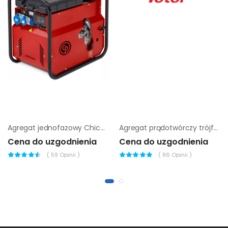
Agregat jednofazowy Chicago Pneumatic CPPG 4AS |
Agregat prądotwórczy trójfazowy Sumera Motor SMG-350I
Cena do uzgodnienia
Cena do uzgodnienia
(
59
Opinii )
(
86
Opinii )