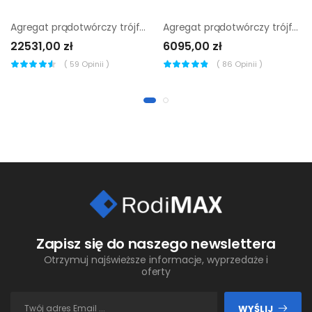
Agregat prądotwórczy trójfazowy Endress ESE 1006 DBS-GT ES
Agregat prądotwórczy trójfazowy Altrad Belle ABGT7700 + AVR
22531,00 zł
6095,00 zł
(
59
Opinii )
(
86
Opinii )
Zapisz się do naszego newslettera
Otrzymuj najświeższe informacje, wyprzedaże i
oferty
WYŚLIJ