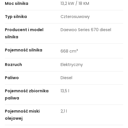
Moc silnika
13,2 kW / 18 KM
Typ silnika
Czterosuwowy
Producent i model
Daewoo Series 670 diesel
silnika
Pojemność silnika
³
668 cm
Rozruch
Elektryczny
Paliwo
Diesel
Pojemność zbiornika
13,5 l
paliwa
Pojemność miski
2,1 l
olejowej