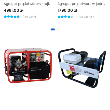
Agregat prądotwórczy trójfazowy Endress ESE 6000 DBS
Agregat prądotwórczy jednofazowy Endress ESE 2200 P
4961,00 zł
1790,00 zł
(
39
Opinii )
(
106
Opinii )