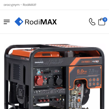
jnym - RodiMAX!
0