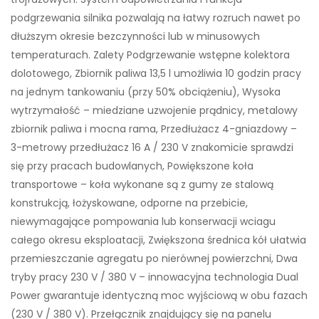
podgrzewania silnika pozwalają na łatwy rozruch nawet po
dłuższym okresie bezczynności lub w minusowych
temperaturach. Zalety Podgrzewanie wstępne kolektora
dolotowego, Zbiornik paliwa 13,5 l umożliwia 10 godzin pracy
na jednym tankowaniu (przy 50% obciążeniu), Wysoka
wytrzymałość – miedziane uzwojenie prądnicy, metalowy
zbiornik paliwa i mocna rama, Przedłużacz 4-gniazdowy –
3-metrowy przedłużacz 16 A / 230 V znakomicie sprawdzi
się przy pracach budowlanych, Powiększone koła
transportowe – koła wykonane są z gumy ze stalową
konstrukcją, łożyskowane, odporne na przebicie,
niewymagające pompowania lub konserwacji wciagu
całego okresu eksploatacji, Zwiększona średnica kół ułatwia
przemieszczanie agregatu po nierównej powierzchni, Dwa
tryby pracy 230 V / 380 V – innowacyjna technologia Dual
Power gwarantuje identyczną moc wyjściową w obu fazach
(230 V / 380 V). Przełącznik znajdujący się na panelu