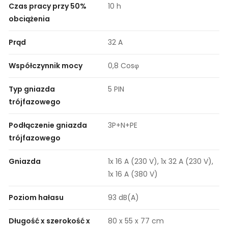
Czas pracy przy 50%
10 h
obciążenia
Prąd
32 A
Współczynnik mocy
0,8 Cosφ
Typ gniazda
5 PIN
trójfazowego
Podłączenie gniazda
3P+N+PE
trójfazowego
Gniazda
1x 16 A (230 V), 1x 32 A (230 V),
1x 16 A (380 V)
Poziom hałasu
93 dB(A)
Długość x szerokość x
80 x 55 x 77 cm