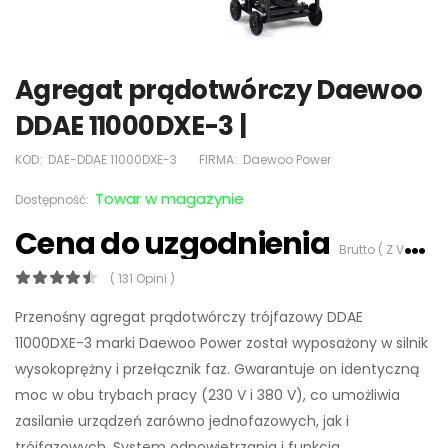
Agregat prądotwórczy Daewoo
DDAE 11000DXE-3 |
KOD:
DAE-DDAE 11000DXE-3
FIRMA:
Daewoo Power
Towar w magazynie
Dostępność:
Cena do uzgodnienia
Brutto ( Z VAT 23%)
( 131 Opini )
Przenośny agregat prądotwórczy trójfazowy DDAE
11000DXE-3 marki Daewoo Power został wyposażony w silnik
wysokoprężny i przełącznik faz. Gwarantuje on identyczną
moc w obu trybach pracy (230 V i 380 V), co umożliwia
zasilanie urządzeń zarówno jednofazowych, jak i
trójfazowych. System odpowietrzania i funkcja