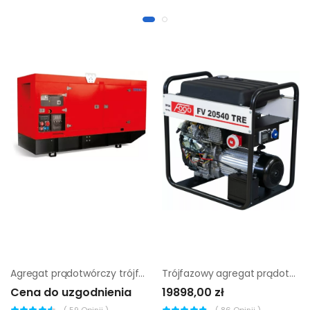
Agregat prądotwórczy trójfazowy Endress ESE 420 VW/AS
Trójfazowy agregat prądotwórczy Fogo FV 20540 TRE |
Cena do uzgodnienia
19898,00 zł