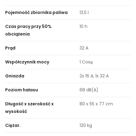
Pojemność zbiornika paliwa
13,5 l
Czas pracy przy 50%
10 h
obciążenia
Prąd
32 A
Współczynnik mocy
1 Cosφ
Gniazda
2x 16 A, 1x 32 A
Poziom hałasu
68 dB(A)
Długość x szerokość x
80 x 55 x 77 cm
wysokość
Ciężar.
120 kg