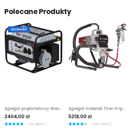
Polecane Produkty
NOWOŚĆ
Agregat prądotwórczy Wacker Neuson MG 3 - Sklep
Agregat malarski Titan Impact 400 HEA
2404,00 zł
5218,00 zł
(
39
Opinii )
(
106
Opinii )