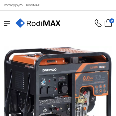
yjnym - RodiMAX!
0