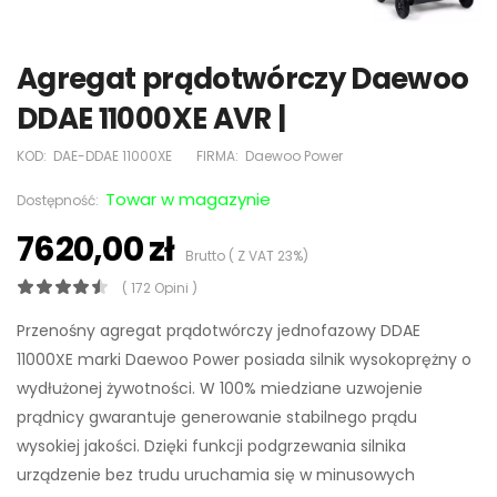
Agregat prądotwórczy Daewoo
DDAE 11000XE AVR |
KOD:
DAE-DDAE 11000XE
FIRMA:
Daewoo Power
Towar w magazynie
Dostępność:
7620,00 zł
Brutto ( Z VAT 23%)
( 172 Opini )
Przenośny agregat prądotwórczy jednofazowy DDAE
11000XE marki Daewoo Power posiada silnik wysokoprężny o
wydłużonej żywotności. W 100% miedziane uzwojenie
prądnicy gwarantuje generowanie stabilnego prądu
wysokiej jakości. Dzięki funkcji podgrzewania silnika
urządzenie bez trudu uruchamia się w minusowych