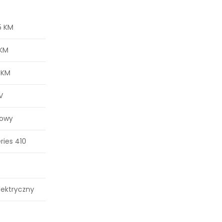
5 KM
 KM
3 KM
V
wowy
ries 410
lektryczny