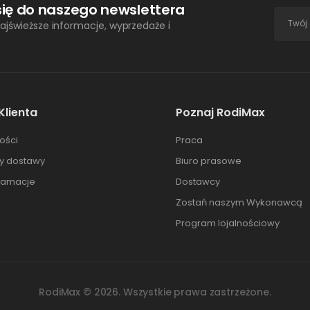
się do naszego newslettera
ajświeższe informacje, wyprzedaże i
Klienta
Poznaj RodiMax
ości
Praca
ty dostawy
Biuro prasowe
klamacje
Dostawcy
Zostań naszym Wykonawcą
Program lojalnościowy
RodiMax ©
2026
. Wszystkie prawa zastrzeżone.