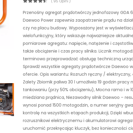
( 95 Opini )
Przenośny agregat prądotwórczy jednofazowy GDA 6
Daewoo Power zapewnia zaopatrzenie prądu na dzia
czy na placu budowy. Wyposażony jest w wyświetlac
wielofunkcyjny, który wskazuje najważniejsze aktual
pomiarowe agregatu: napięcie, natężenie i częstotli
także obciążenie i czas pracy silnika. Licznik motogo
terminowo przeprowadzać obsługę techniczną urząd
Sprawdź wszystkie agregaty prądotwórcze Daewoo w
ofercie. Opis wariantu: Rozruch ręczny / elektryczny, 
Zalety Zbiornik paliwa 30 l umożliwia 19 godzin pracy
tankowaniu (przy 50% obciążeniu), Mocna rama i w 
miedziana prądnica, Niezawodny silnik Daewoo – resur
wynosi ponad 1500 motogodzin, a numer seryjny gwa
kontrolę na wszystkich etapach produkcji, Dzięki 
rozrusznikowi elektrycznemu i akumulatorowi agreg
uruchomić przekręcając kluczyk, bez konieczności ci