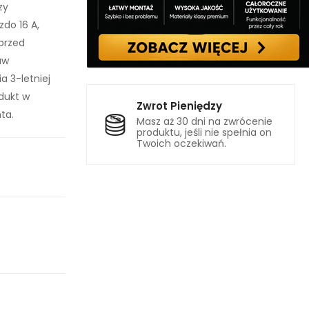
zy
zdo 16 A,
 przed
aw
a 3-letniej
dukt w
Zwrot Pieniędzy
ta.
Masz aż 30 dni na zwrócenie
produktu, jeśli nie spełnia on
Twoich oczekiwań.