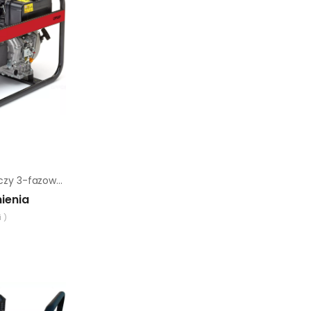
Agregat prądotwórczy 3-fazowy Chicago Pneumatic cppg 4.5P 3f
ienia
 )