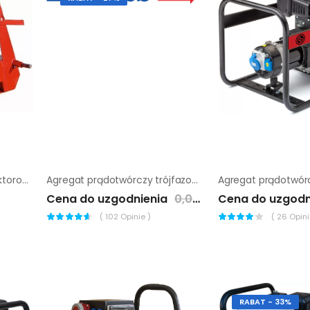
Agregat prądotwórczy traktorowy Endress EZG 100/4 TN-S
Agregat prądotwórczy trójfazowy Endress ESE 20 YW
Cena do uzgodnienia
0,00 zł
Cena do uzgodn
(
102
Opinie )
(
26
Opinii
RABAT - 33%