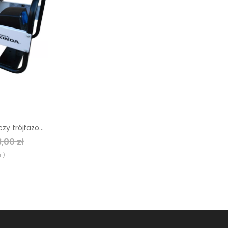
Agregat prądotwórczy trójfazowy Altrad Belle ABGT7700
,00 zł
 )