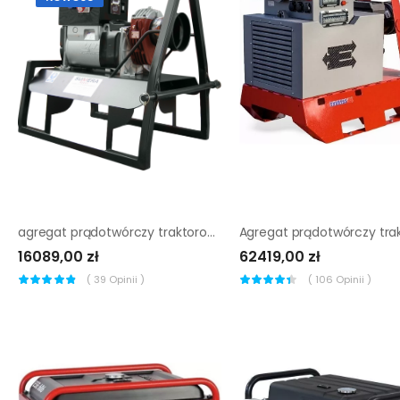
agregat prądotwórczy traktorowy Sumera Motor pro18me/4 42kva
16089,00 zł
62419,00 zł
(
39
Opinii )
(
106
Opinii )