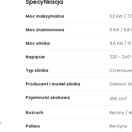
Specyfikacja
Moc maksymalna
5,5 kW / 7,
Moc znamionowa
5 kW / 6,8
Moc silnika
9,6 kW / 1
Napięcie
220 – 240 
Typ silnika
Czterosu
Producent i model silnika
Daewoo Se
Pojemność skokowa
³
390 cm
Rozruch
Ręczny / e
ą
Paliwo
Benzyna