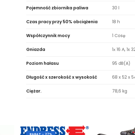
Pojemność zbiornika paliwa
30 l
Czas pracy przy 50% obciążenia
18 h
Współczynnik mocy
1 Cosφ
Gniazda
1х 16 А, 1x 3
Poziom hałasu
95 dB(A)
Długość x szerokość x wysokość
68 x 52 x 
Ciężar.
78,6 kg
RABAT - 27%