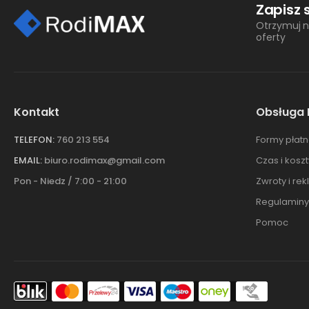
Zapisz 
Otrzymuj n
oferty
Kontakt
Obsługa 
TELEFON:
760 213 554
Formy płatn
EMAIL:
biuro.rodimax@gmail.com
Czas i kosz
Pon - Niedz / 7:00 - 21:00
Zwroty i re
Regulaminy
Pomoc