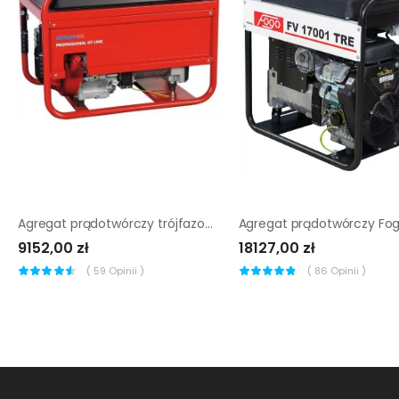
Agregat prądotwórczy trójfazowy Endress ESE 606 DHS-GT
9152,00 zł
18127,00 zł
(
59
Opinii )
(
86
Opinii )