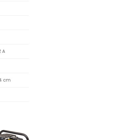
2 A
54 cm