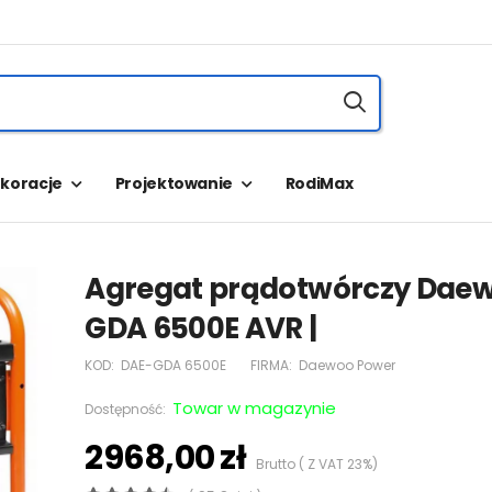
koracje
Projektowanie
RodiMax
Agregat prądotwórczy Dae
GDA 6500E AVR |
KOD:
DAE-GDA 6500E
FIRMA:
Daewoo Power
Towar w magazynie
Dostępność:
2968,00 zł
Brutto ( Z VAT 23%)