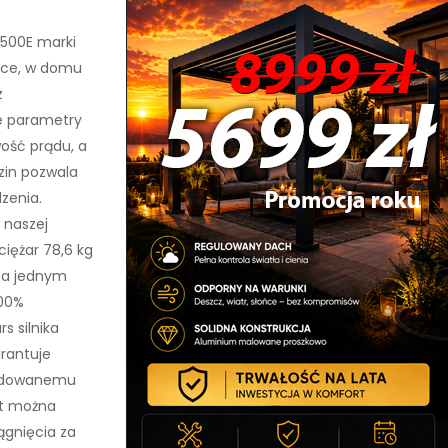
500E marki
łce, w domu
z
ne parametry
wość prądu, a
dzin pozwala
zenia.
 naszej
ciężar 78,6 kg
 na jednym
100%
s silnika
rantuje
wbudowanemu
at można
ągnięcia za