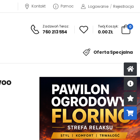
Kontakt
Pomoc
Logowanie
/
Rejestracja
Zadzwoń Teraz:
Twój Koszyk:
0
760 213 554
0.00 ZŁ
Oferta Specjalna
woo
U
K