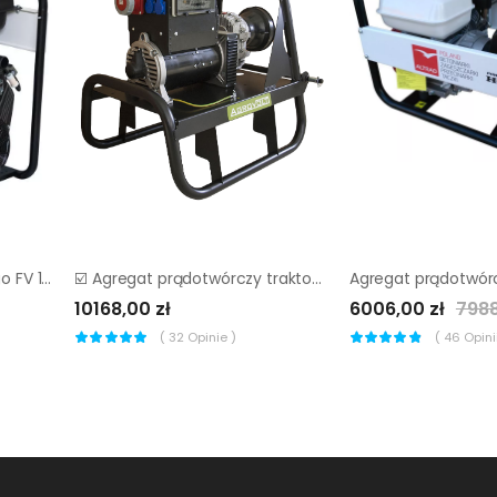
Agregat prądotwórczy Fogo FV 17001 TRE
☑️ Agregat prądotwórczy traktorowy Agrovolt AV 27 R (AVR)
10168,00 zł
6006,00 zł
7988
(
32
Opinie )
(
46
Opinii