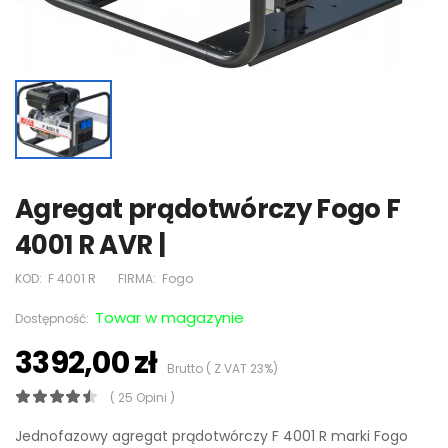
Agregat prądotwórczy Fogo F
4001 R AVR |
KOD:
F 4001 R
FIRMA:
Fogo
Towar w magazynie
Dostępność:
3392,00 zł
Brutto ( Z VAT 23%)
( 25 Opini )
Jednofazowy agregat prądotwórczy F 4001 R marki Fogo