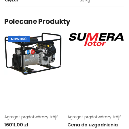
Ciężar.
53 kg
Polecane Produkty
NOWOŚĆ
Agregat prądotwórczy trójfazowy Sumera Motor Smg-16Te-K-Avr
Agregat prądotwórczy trójfazowy Sumera Motor SMG-200I
16011,00 zł
Cena do uzgodnienia