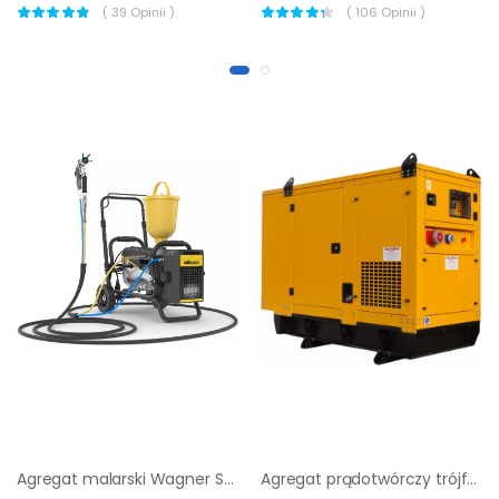
(
39
Opinii )
(
106
Opinii )
Agregat malarski Wagner SF23 Plus + kompresor |
Agregat prądotwórczy trójfazowy Sumera Motor SMG-60L-S