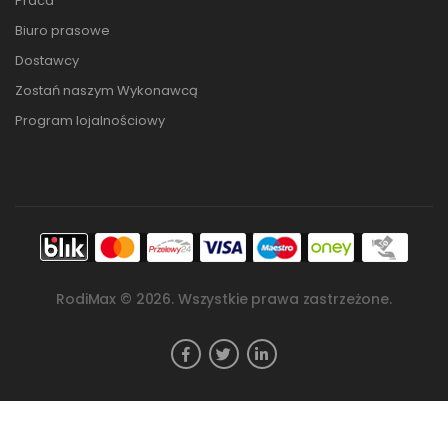
Praca
Biuro prasowe
Dostawcy
Zostań naszym Wykonawcą
Program lojalnościowy
RodiMax ©
2026
. Wszystkie prawa zastrzeżone.