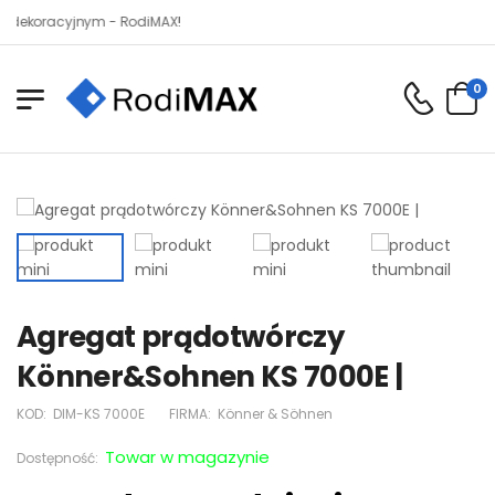
racyjnym - RodiMAX!
0
Agregat prądotwórczy
Könner&Sohnen KS 7000E |
KOD:
DIM-KS 7000E
FIRMA:
Könner & Söhnen
Towar w magazynie
Dostępność: