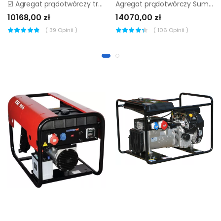
☑️ Agregat prądotwórczy traktorowy Agrovolt AV 27 R (AVR)
Agregat prądotwórczy Sumera SMG-7ME-K-AVR+SZR
10168,00 zł
14070,00 zł
(
39
Opinii )
(
106
Opinii )