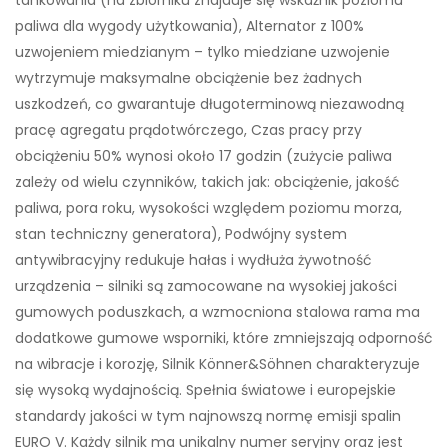
tankowania (na zbiorniku znajduje się wskaźnik poziomu
paliwa dla wygody użytkowania), Alternator z 100%
uzwojeniem miedzianym – tylko miedziane uzwojenie
wytrzymuje maksymalne obciążenie bez żadnych
uszkodzeń, co gwarantuje długoterminową niezawodną
pracę agregatu prądotwórczego, Czas pracy przy
obciążeniu 50% wynosi około 17 godzin (zużycie paliwa
zależy od wielu czynników, takich jak: obciążenie, jakość
paliwa, pora roku, wysokości względem poziomu morza,
stan techniczny generatora), Podwójny system
antywibracyjny redukuje hałas i wydłuża żywotność
urządzenia – silniki są zamocowane na wysokiej jakości
gumowych poduszkach, a wzmocniona stalowa rama ma
dodatkowe gumowe wsporniki, które zmniejszają odporność
na wibracje i korozję, Silnik Könner&Söhnen charakteryzuje
się wysoką wydajnością. Spełnia światowe i europejskie
standardy jakości w tym najnowszą normę emisji spalin
EURO V. Każdy silnik ma unikalny numer seryjny oraz jest