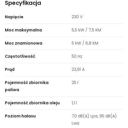
Specyfikacja
Napięcie
230 V
Moc maksymalna
5,5 kW / 7,5 KM
Moc znamionowa
5 kW / 6,8 KM
Częstotliwość
50 Hz
Prąd
23,91 A
Pojemność zbiornika
25 l
paliwa
Pojemność zbiornika oleju
1,1 l
Poziom hałasu
70 dB(A) Lpa, 95 dB(A)
Lwa