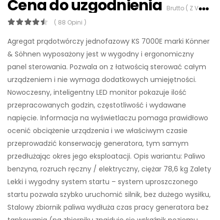
Cena do uzgodnienia
Brutto ( Z VAT 23%)
( 88 Opini )
Agregat prądotwórczy jednofazowy KS 7000E marki Könner
& Söhnen wyposażony jest w wygodny i ergonomiczny
panel sterowania. Pozwala on z łatwością sterować całym
urządzeniem i nie wymaga dodatkowych umiejętności.
Nowoczesny, inteligentny LED monitor pokazuje ilość
przepracowanych godzin, częstotliwość i wydawane
napięcie. Informacja na wyświetlaczu pomaga prawidłowo
ocenić obciążenie urządzenia i we właściwym czasie
przeprowadzić konserwację generatora, tym samym
przedłużając okres jego eksploatacji. Opis wariantu: Paliwo
benzyna, rozruch ręczny / elektryczny, ciężar 78,6 kg Zalety
Lekki i wygodny system startu – system uproszczonego
startu pozwala szybko uruchomić silnik, bez dużego wysiłku,
Stalowy zbiornik paliwa wydłuża czas pracy generatora bez