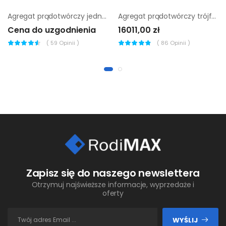
Agregat prądotwórczy jednofazowy Endress ESE 906 LS ES DI
Agregat prądotwórczy trójfazowy Sumera Motor Smg-16Te-K-Avr
Cena do uzgodnienia
16011,00 zł
(
59
Opinii )
(
86
Opinii )
Zapisz się do naszego newslettera
Otrzymuj najświeższe informacje, wyprzedaże i
oferty
WYŚLIJ