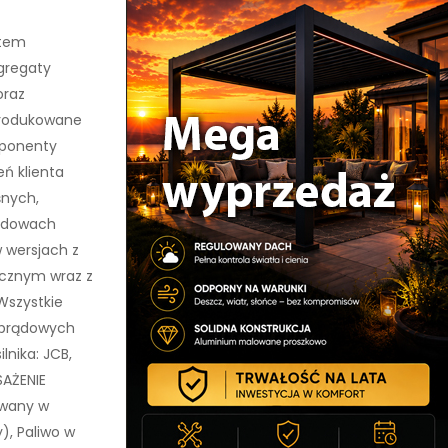
ntem
gregaty
oraz
Produkowane
ponenty
ń klienta
śnych,
budowach
 wersjach z
cznym wraz z
Wszystkie
 prądowych
lnika: JCB,
SAŻENIE
wany w
), Paliwo w