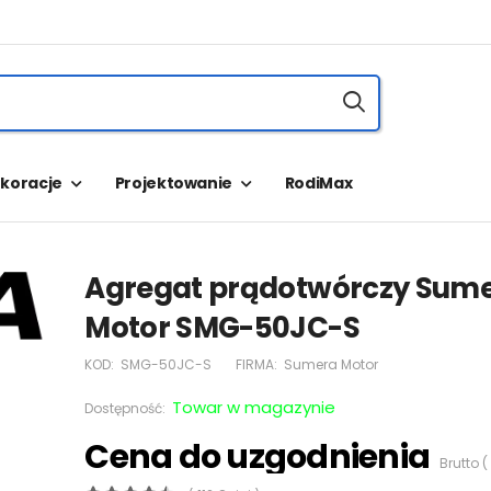
koracje
Projektowanie
RodiMax
Agregat prądotwórczy Sum
Motor SMG-50JC-S
KOD:
SMG-50JC-S
FIRMA:
Sumera Motor
Towar w magazynie
Dostępność:
Cena do uzgodnienia
Brutto (