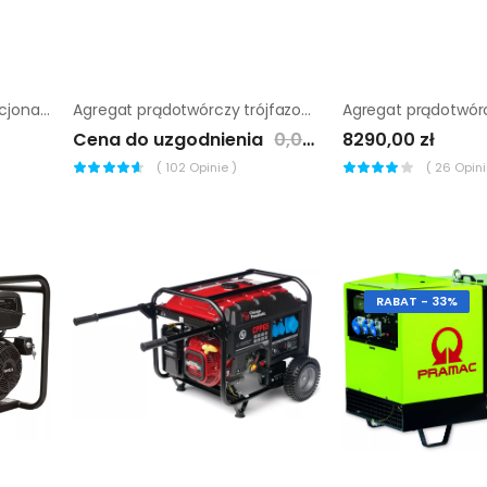
Agregat prądotwórczy stacjonarny Chicago Pneumatic CPDG40
Agregat prądotwórczy trójfazowy Endress ESE 50 YW/AS
Cena do uzgodnienia
0,00 zł
8290,00 zł
(
102
Opinie )
(
26
Opinii
RABAT - 33%