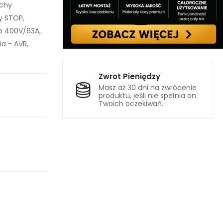
achy
y STOP,
o 400V/63A,
a - AVR,
Zwrot Pieniędzy
Masz aż 30 dni na zwrócenie
produktu, jeśli nie spełnia on
Twoich oczekiwań.