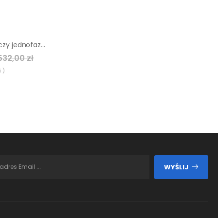
Agregat prądotwórczy jednofazowy Pramac P11000
32,00 zł
 )
WYŚLIJ