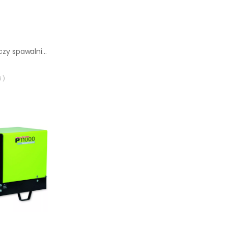
Agregat prądotwórczy spawalniczy Sumera Motor Smw-200dck-H
 )