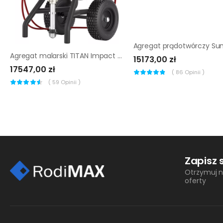
Agregat malarski TITAN Impact 740 HR (HighRider)
15173,00 zł
17547,00 zł
(
86
Opinii )
(
59
Opinii )
Zapisz 
Otrzymuj n
oferty