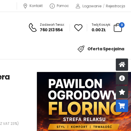
Kontakt
Pomoc
Logowanie
/
Rejestracja
Zadzwoń Teraz:
Twój Koszyk:
0
760 213 554
0.00 ZŁ
Oferta Specjalna
era
U
K
 Z VAT 23%)