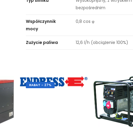
Typ silnika
Wysokoprężny, z wtryskiem
bezpośrednim
Współczynnik
0,8 cos φ
mocy
Zużycie paliwa
12,6 l/h (obciążenie 100%)
RABAT - 27%