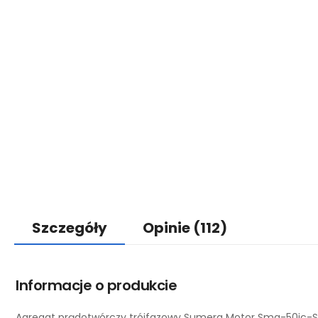
Szczegóły
Opinie
(112)
Informacje o produkcie
Agregat prądotwórczy trójfazowy Sumera Motor Smg-50jc-S