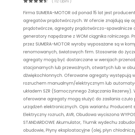
( 112 Opini )
Firma SUMERA-MOTOR od ponad 15 lat jest produce
agregatów prądotwórczych. W ofercie znajdują się a
prądotwórcze, agregaty prądotwórczo-spawalnicze 
generatory napędzane z WOM ciągnika rolniczego. 
przez SUMERA-MOTOR wyroby wyposażane są w kom
renomowanych, światowych firm. Stosownie do życze
agregaty mogą być dostarczane w wersjach przeno
stacjonarnych lub przewoźnych, otwartych lub w o
dźwiękochłonnych. Oferowane agregaty występują w
rozruchem manualnym/elektrycznym lub automaty
układem SZR (Samoczynnego Załączania Rezerwy). 
oferowane agregaty mogą służyć do zasilania czuło
urządzeń elektronicznych. Opis wariantu: Producent si
Elektryczny rozruch, AVR, Obudowa wyciszona WYPO
STANDARDOWE Akumulator, Tłumik wydechu zabudo
obudowie, Płyny eksploatacyjne (olej, płyn chłodniczy