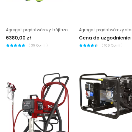
Agregat prądotwórczy trójfazowy Pramac PX8000 AVR
6380,00 zł
Cena do uzgodnienia
(
39
Opinii )
(
106
Opinii )