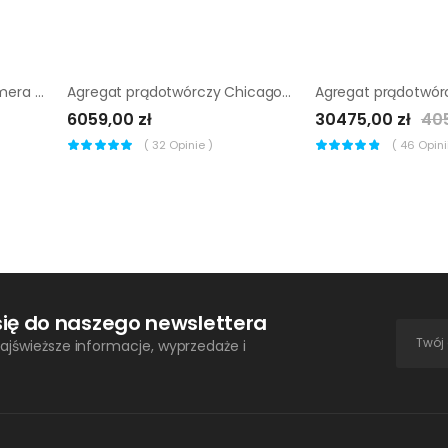
Agregat prądotwórczy Sumera SMG-9TE-K+SZR
Agregat prądotwórczy Chicago Pneumatic CPPG 5T |
6059,00 zł
30475,00 zł
405
(
32
Opinie )
(
46
Opinii
się do naszego newslettera
ajświeższe informacje, wyprzedaże i