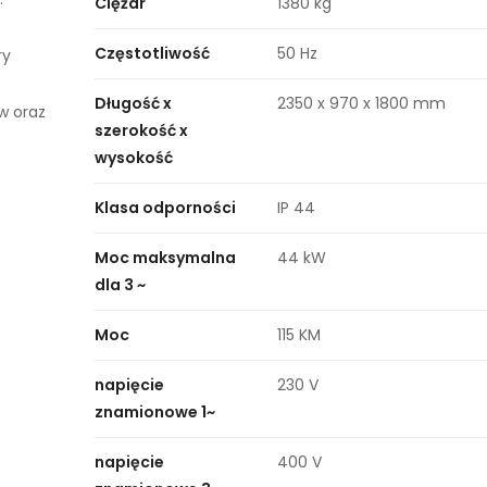
Ciężar
1380 kg
Częstotliwość
50 Hz
ry
Długość x
2350 x 970 x 1800 mm
w oraz
szerokość x
wysokość
Klasa odporności
IP 44
Moc maksymalna
44 kW
dla 3 ~
Moc
115 KM
napięcie
230 V
znamionowe 1~
napięcie
400 V