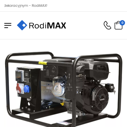
racyjnym - RodiMAX!
0