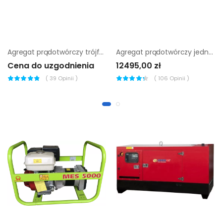
Agregat prądotwórczy trójfazowy Endress ESE 20 YW/MS
Agregat prądotwórczy jednofazowy Pramac S5000 AVR
Cena do uzgodnienia
12495,00 zł
(
39
Opinii )
(
106
Opinii )