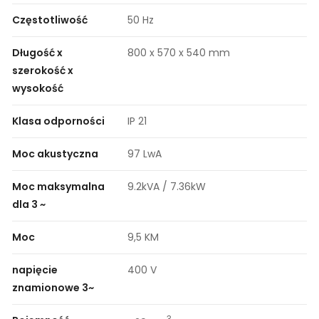
Częstotliwość
50 Hz
Długość x
800 x 570 x 540 mm
szerokość x
wysokość
Klasa odporności
IP 21
Moc akustyczna
97 LwA
Moc maksymalna
9.2kVA / 7.36kW
dla 3 ~
Moc
9,5 KM
napięcie
400 V
znamionowe 3~
3