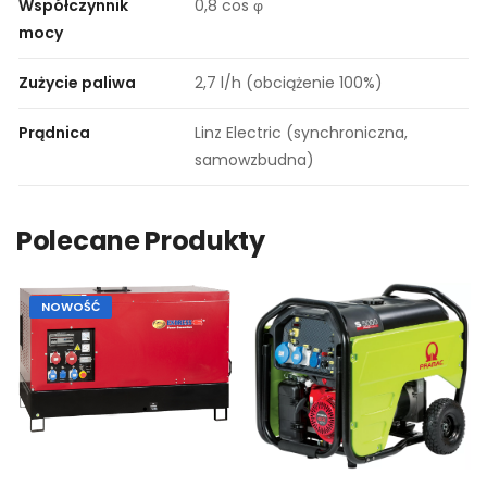
Współczynnik
0,8 cos φ
mocy
Zużycie paliwa
2,7 l/h (obciążenie 100%)
Prądnica
Linz Electric (synchroniczna,
samowzbudna)
Polecane Produkty
NOWOŚĆ