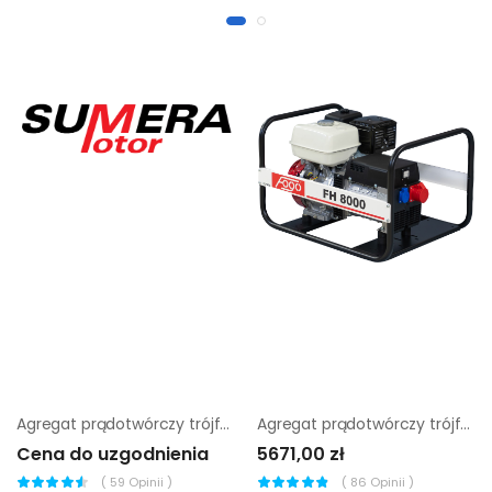
Agregat prądotwórczy trójfazowy Sumera Motor SMG-110JC-S
Agregat prądotwórczy trójfazowy Fogo FH 8000
Cena do uzgodnienia
5671,00 zł
(
59
Opinii )
(
86
Opinii )