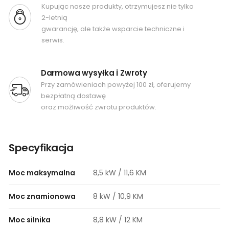
Kupując nasze produkty, otrzymujesz nie tylko
2-letnią
gwarancję, ale także wsparcie techniczne i
serwis.
Darmowa wysyłka i Zwroty
Przy zamówieniach powyżej 100 zł, oferujemy
bezpłatną dostawę
oraz możliwość zwrotu produktów.
Specyfikacja
Moc maksymalna
8,5 kW / 11,6 KM
Moc znamionowa
8 kW / 10,9 KM
Moc silnika
8,8 kW / 12 KM