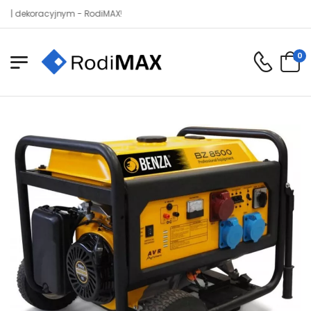
koracyjnym - RodiMAX!
0