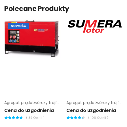
Polecane Produkty
NOWOŚĆ
Agregat prądotwórczy trójfazowy Endress ESE 15 YW-B
Agregat prądotwórczy trójfazowy Sumera Motor SMG-60LD-S
Cena do uzgodnienia
Cena do uzgodnienia
(
39
Opinii )
(
106
Opinii )