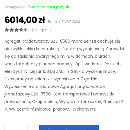
Towar w magazynie
Dostępność:
6014,00 zł
Brutto ( Z VAT 23%)
( 25 Opini )
Agregat prądotwórczy BZS-8500 marki Benza cechuje się
niezwykle lekką konstrukcją i świetną wydajnością. Sprawdzi
się do zasilania awaryjnego m.in. w domach, biurach,
warsztatach czy placach budowy. Opis wariantu: Rozruch
elektryczny, ciężar 108 kg ZALETY Silnik o wysokiej mocy,
Czas pracy na zbiorniku wynosi około 7 godzin.
Wyposażenie standardowe Agregat prądotwórczy
jednofazowy BZS-8500, Koła transportowe i uchwyt do
prowadzenia, Czujnik oleju, Wyłącznik termiczny, Gniazdo 12
V, Wyłącznik różnicowo-prądowy, Woltomierz.