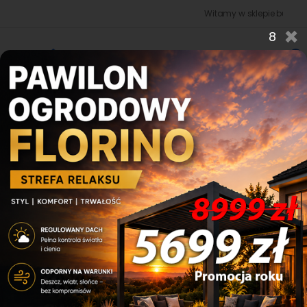
Witamy w sklepie budowano | ogr
×
7
0