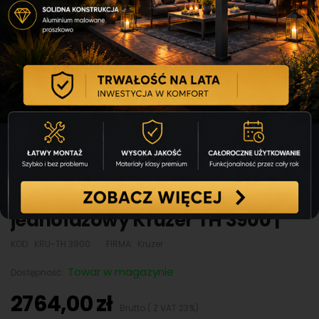
Agregat prądotwórczy
jednofazowy Kruzer TH 3900 |
KOD:
KRU-TH 3900
FIRMA:
Kruzer
Towar w magazynie
Dostępność:
2764,00 zł
Brutto ( Z VAT 23%)