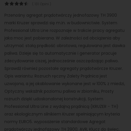
( 131 Opini )
Przenośny agregat prądotwórczy jednofazowy TH 3900
marki Kruzer sprawdzi się m.in. w budownictwie. System
Professional Ultra Line rozpoznaje w trakcie pracy agregatu
jaka moc jest pobierana. W zależności od obciążenia aby
utrzymać stałą prędkość obrotowa, regulowana jest dawka
paliwa. Dzieje się to automatycznie i generator pracuje
zdecydowanie ciszej, jednocześnie oszczędzając paliwo.
Sprawdź również pozostałe agregaty prądotwórcze Kruzer.
Opis wariantu: Rozruch ręczny Zalety Prądnica jest
uzwojona, a jej okablowanie wykonane jest w 100% z miedzi,
Optyczny wskaźnik poziomu paliwa w zbiorniku, Prosty
rozruch dzięki udoskonalonej konstrukcji, System
Professional Ultra Line z wydajną prądnicą (KRUZER - TH)
oraz ekologicznym silnikiem Kruzer spełniającym kryteria
normy EURO5. wyposażenie standardowe Agregat
prądotwórczy jednofazowy TH 3900, AVR, Klucz do świec,