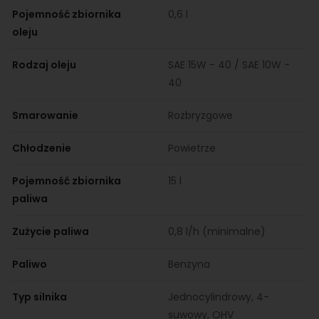
Pojemność zbiornika
0,6 l
oleju
Rodzaj oleju
SAE 15W - 40 / SAE 10W -
40
Smarowanie
Rozbryzgowe
Chłodzenie
Powietrze
Pojemność zbiornika
15 l
paliwa
Zużycie paliwa
0,8 l/h (minimalne)
Paliwo
Benzyna
Typ silnika
Jednocylindrowy, 4-
suwowy, OHV