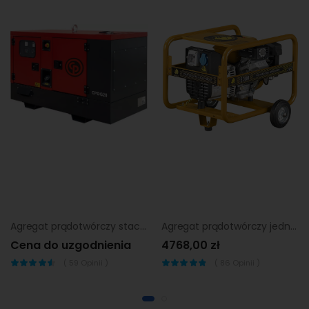
Agregat prądotwórczy stacjonarny Chicago Pneumatic CPDG 30
Agregat prądotwórczy jednofazowy Benza E-3000
Cena do uzgodnienia
4768,00 zł
(
59
Opinii )
(
86
Opinii )