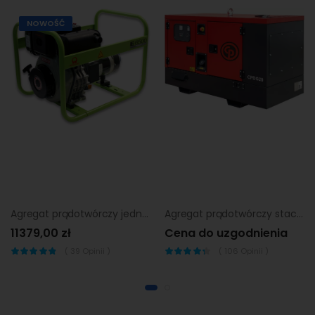
NOWOŚĆ
Agregat prądotwórczy jednofazowy Pramac E6500
Agregat prądotwórczy stacjonarny Chicago Pneumatic cpdg 150
11379,00 zł
Cena do uzgodnienia
(
39
Opinii )
(
106
Opinii )