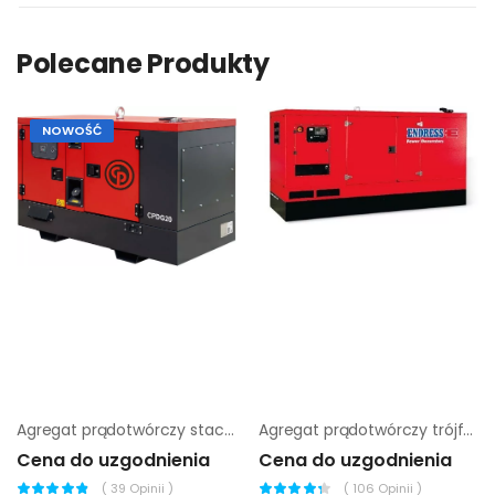
Polecane Produkty
NOWOŚĆ
Agregat prądotwórczy stacjonarny Chicago Pneumatic CPDG 85
Agregat prądotwórczy trójfazowy Endress ESE 275 VW/AS
Cena do uzgodnienia
Cena do uzgodnienia
(
39
Opinii )
(
106
Opinii )