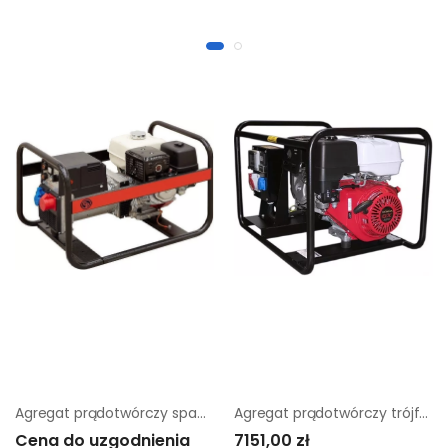
Agregat prądotwórczy spawalniczy Chicago Pneumatic cppw 210
Agregat prądotwórczy trójfazowy Sumera Motor SMG-9T-H-AVR
Cena do uzgodnienia
7151,00 zł