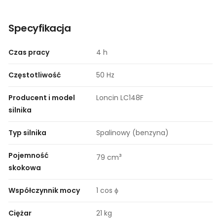
Specyfikacja
Czas pracy
4 h
Częstotliwość
50 Hz
Producent i model
Loncin LC148F
silnika
Typ silnika
Spalinowy (benzyna)
Pojemność
³
79 cm
skokowa
Współczynnik mocy
1 cos ϕ
Ciężar
21 kg