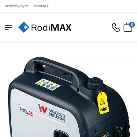
acyjnym - RodiMAX!
0