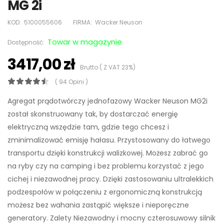
MG 2i
KOD:
5100055606
FIRMA:
Wacker Neuson
Towar w magazynie
Dostępność:
3417,00 zł
Brutto ( Z VAT 23%)
( 94 Opini )
Agregat prądotwórczy jednofazowy Wacker Neuson MG2i
został skonstruowany tak, by dostarczać energię
elektryczną wszędzie tam, gdzie tego chcesz i
zminimalizować emisję hałasu. Przystosowany do łatwego
transportu dzięki konstrukcji walizkowej. Możesz zabrać go
na ryby czy na camping i bez problemu korzystać z jego
cichej i niezawodnej pracy. Dzięki zastosowaniu ultralekkich
podzespołów w połączeniu z ergonomiczną konstrukcją
możesz bez wahania zastąpić większe i nieporęczne
generatory. Zalety Niezawodny i mocny czterosuwowy silnik