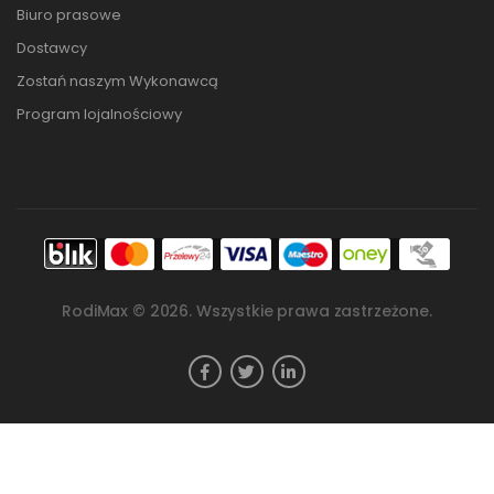
Biuro prasowe
Dostawcy
Zostań naszym Wykonawcą
Program lojalnościowy
RodiMax ©
2026
. Wszystkie prawa zastrzeżone.