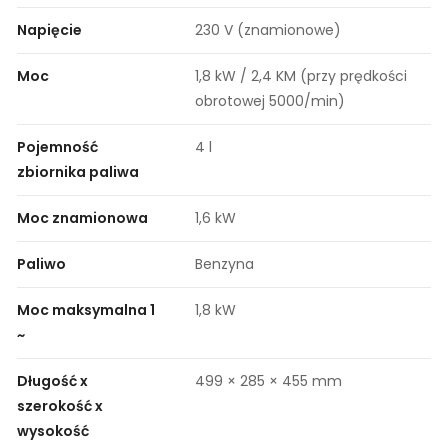
Napięcie
230 V (znamionowe)
Moc
1,8 kW / 2,4 KM (przy prędkości
obrotowej 5000/min)
Pojemność
4 l
zbiornika paliwa
Moc znamionowa
1,6 kW
Paliwo
Benzyna
Moc maksymalna 1
1,8 kW
~
Długość x
499 × 285 × 455 mm
szerokość x
wysokość