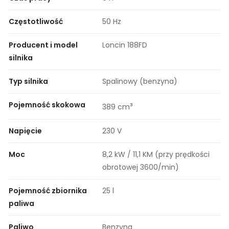
Częstotliwość
50 Hz
Producent i model
Loncin 188FD
silnika
Typ silnika
Spalinowy (benzyna)
Pojemność skokowa
³
389 cm
Napięcie
230 V
Moc
8,2 kW / 11,1 KM (przy prędkości
obrotowej 3600/min)
Pojemność zbiornika
25 l
paliwa
Paliwo
Benzyna