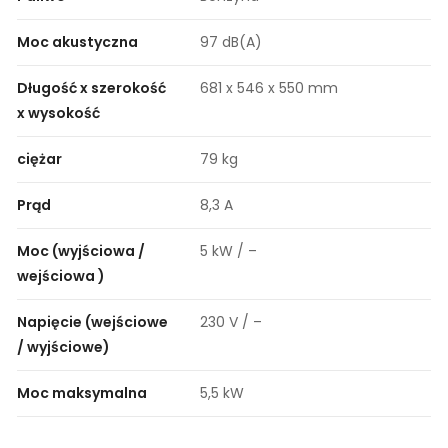
Moc akustyczna
97 dB(A)
Długość x szerokość
681 x 546 x 550 mm
x wysokość
ciężar
79 kg
Prąd
8,3 A
Moc (wyjściowa /
5 kW / –
wejściowa )
Napięcie (wejściowe
230 V / –
/ wyjściowe)
Moc maksymalna
5,5 kW