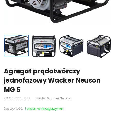
Agregat prądotwórczy
jednofazowy Wacker Neuson
MG 5
KOD:
5100056312
FIRMA:
Wacker Neuson
Towar w magazynie
Dostępność: