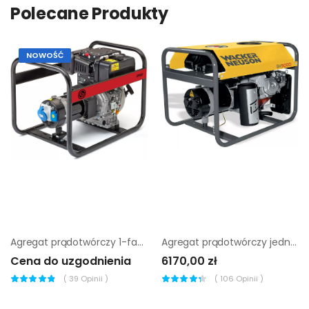
Polecane Produkty
NOWOŚĆ
Agregat prądotwórczy 1-fazowy Chicago Pneumatic cppg 4P + el
Agregat prądotwórczy jednofazowy Wacker Neuson GV 5000A
Cena do uzgodnienia
6170,00 zł
(
39
Opinii )
(
106
Opinii )