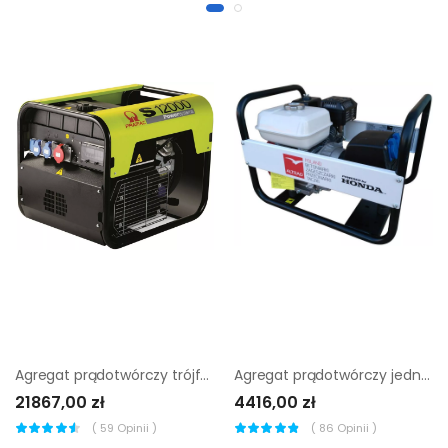
Agregat prądotwórczy trójfazowy Pramac S12000 AVR
Agregat prądotwórczy jednofazowy Altrad Belle ABG4200 + AVR
21867,00 zł
4416,00 zł
(
59
Opinii )
(
86
Opinii )