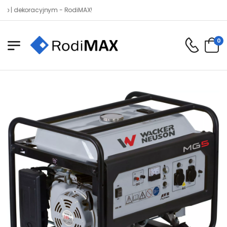
koracyjnym - RodiMAX!
0