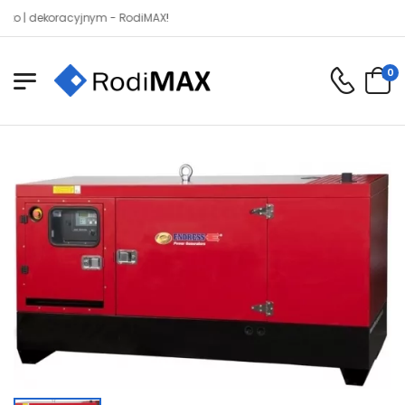
| dekoracyjnym - RodiMAX!
0