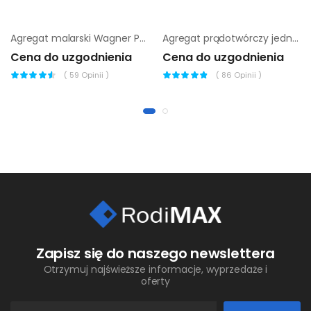
Agregat malarski Wagner ProSpray PS 3.31
Agregat prądotwórczy jednofazowy Benza ES-5000-N
Cena do uzgodnienia
Cena do uzgodnienia
(
59
Opinii )
(
86
Opinii )
Zapisz się do naszego newslettera
Otrzymuj najświeższe informacje, wyprzedaże i
oferty