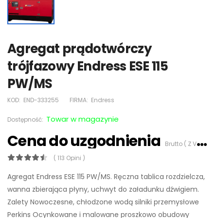
Agregat prądotwórczy
trójfazowy Endress ESE 115
PW/MS
KOD:
END-333255
FIRMA:
Endress
Towar w magazynie
Dostępność:
Cena do uzgodnienia
Brutto ( Z VAT 23%)
( 113 Opini )
Agregat Endress ESE 115 PW/MS. Ręczna tablica rozdzielcza,
wanna zbierająca płyny, uchwyt do załadunku dźwigiem.
Zalety Nowoczesne, chłodzone wodą silniki przemysłowe
Perkins Ocynkowane i malowane proszkowo obudowy