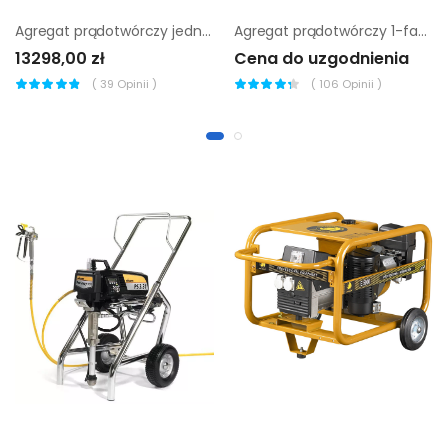
Agregat prądotwórczy jednofazowy Pramac S8000 AVR
Agregat prądotwórczy 1-fazowy chicago pneumatic cppg 7.5p std
13298,00 zł
Cena do uzgodnienia
(
39
Opinii )
(
106
Opinii )