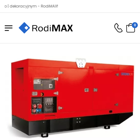
dekoracyjnym - RodiMAX!
0