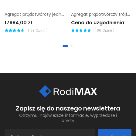
Agregat prądotwórczy jednofazowy Pramac S6500
Agregat prądotwórczy trójfazowy Endress ESE 110 PW/AS
17984,00 zł
Cena do uzgodnienia
(
59
Opinii )
(
86
Opinii )
Zapisz się do naszego newslettera
Otrzymuj najświeższe informacje, wyprzedaże i
oferty