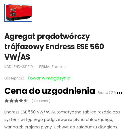
Agregat prądotwórczy
trójfazowy Endress ESE 560
VW/AS
KOD:
END-331219
FIRMA:
Endress
Towar w magazynie
Dostępność:
Cena do uzgodnienia
Brutto ( Z VAT 23%)
( 113 Opini )
Endress ESE 560 VW/AS.Automatyczna tablica rozdzielcza,
system wstępnego podgrzewania płynu chłodzącego,
wanna zbierająca płyny, uchwyt do załadunku dźwigiem.