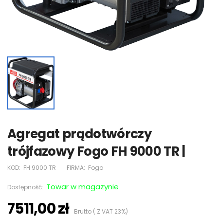
Agregat prądotwórczy
trójfazowy Fogo FH 9000 TR |
KOD:
FH 9000 TR
FIRMA:
Fogo
Towar w magazynie
Dostępność:
7511,00 zł
Brutto ( Z VAT 23%)