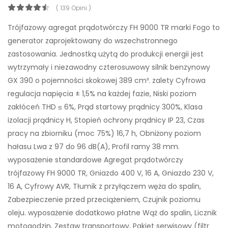
( 139 Opini )
Trójfazowy agregat prądotwórczy FH 9000 TR marki Fogo to
generator zaprojektowany do wszechstronnego
zastosowania. Jednostką użytą do produkcji energii jest
wytrzymały i niezawodny czterosuwowy silnik benzynowy
GX 390 o pojemności skokowej 389 cm³. zalety Cyfrowa
regulacja napięcia ± 1,5% na każdej fazie, Niski poziom
zakłóceń THD ≤ 6%, Prąd startowy prądnicy 300%, Klasa
izolacji prądnicy H, Stopień ochrony prądnicy IP 23, Czas
pracy na zbiorniku (moc 75%) 16,7 h, Obniżony poziom
hałasu Lwa z 97 do 96 dB(A), Profil ramy 38 mm.
wyposażenie standardowe Agregat prądotwórczy
trójfazowy FH 9000 TR, Gniazdo 400 V, 16 A, Gniazdo 230 V,
16 A, Cyfrowy AVR, Tłumik z przyłączem węża do spalin,
Zabezpieczenie przed przeciążeniem, Czujnik poziomu
oleju. wyposażenie dodatkowo płatne Wąż do spalin, Licznik
motogodzin, Zestaw transportowy, Pakiet serwisowy (filtr