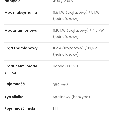
Napięcie
400 / 230 V
Moc maksymalna
6,8 kW (trójfazowy) / 5 kW
(jednofazowy)
Moc znamionowa
6,16 kW (trójfazowy) / 4,5 kW
(jednofazowy)
Prąd znamionowy
11,2 A (trójfazowy) / 19,6 A
(jednofazowy)
Producent i model
Honda GX 390
silnika
Pojemność
³
389 cm
Typ silnika
Spalinowy (benzyna)
Pojemność miski
1,1 l