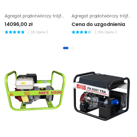
Agregat prądotwórczy trójfazowy Endress ESE 604 DYS DI
Agregat prądotwórczy trójfazowy Sumera Motor SMG-80JC-S
14096,00 zł
Cena do uzgodnienia
(
39
Opinii )
(
106
Opinii )