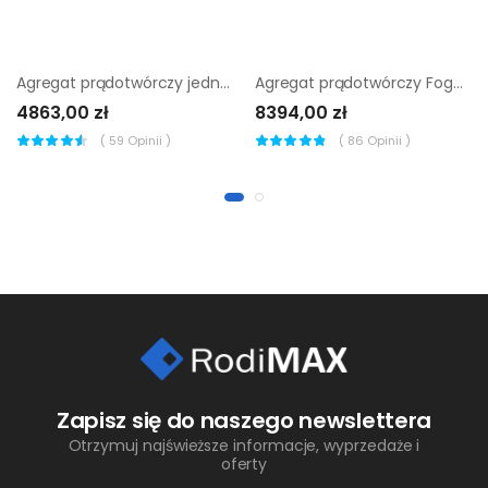
Agregat prądotwórczy jednofazowy Pramac MES5000
Agregat prądotwórczy Fogo FH 6001 TRA
4863,00 zł
8394,00 zł
(
59
Opinii )
(
86
Opinii )
Zapisz się do naszego newslettera
Otrzymuj najświeższe informacje, wyprzedaże i
oferty