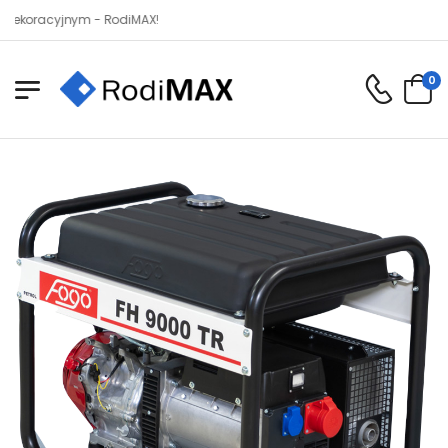
acyjnym - RodiMAX!
0