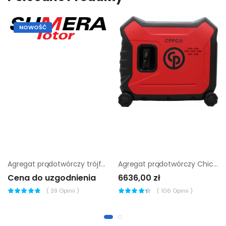
NOWOŚĆ
Agregat prądotwórczy trójfazowy Sumera Motor SMG-42I
Agregat prądotwórczy Chicago Pneumatic CPPG 3i |
Cena do uzgodnienia
6636,00 zł
(
39
Opinii )
(
106
Opinii )