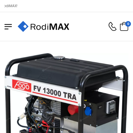
Wita
0