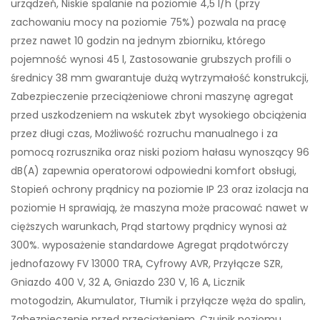
urządzeń, Niskie spalanie na poziomie 4,5 l/h (przy
zachowaniu mocy na poziomie 75%) pozwala na pracę
przez nawet 10 godzin na jednym zbiorniku, którego
pojemność wynosi 45 l, Zastosowanie grubszych profili o
średnicy 38 mm gwarantuje dużą wytrzymałość konstrukcji,
Zabezpieczenie przeciążeniowe chroni maszynę agregat
przed uszkodzeniem na wskutek zbyt wysokiego obciążenia
przez długi czas, Możliwość rozruchu manualnego i za
pomocą rozrusznika oraz niski poziom hałasu wynoszący 96
dB(A) zapewnia operatorowi odpowiedni komfort obsługi,
Stopień ochrony prądnicy na poziomie IP 23 oraz izolacja na
poziomie H sprawiają, że maszyna może pracować nawet w
cięższych warunkach, Prąd startowy prądnicy wynosi aż
300%. wyposażenie standardowe Agregat prądotwórczy
jednofazowy FV 13000 TRA, Cyfrowy AVR, Przyłącze SZR,
Gniazdo 400 V, 32 A, Gniazdo 230 V, 16 A, Licznik
motogodzin, Akumulator, Tłumik i przyłącze węża do spalin,
Zabezpieczenie przed przeciążeniem, Czujnik poziomu