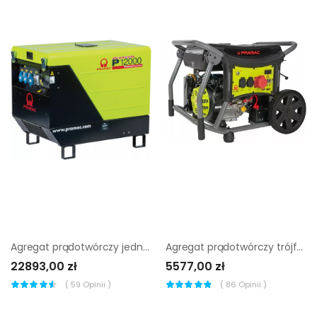
Agregat prądotwórczy jednofazowy Pramac P12000 AVR
Agregat prądotwórczy trójfazowy Pramac WX 6250 ES |
22893,00 zł
5577,00 zł
(
59
Opinii )
(
86
Opinii )