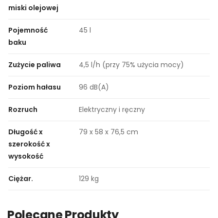
miski olejowej
Pojemność
45 l
baku
Zużycie paliwa
4,5 l/h (przy 75% użycia mocy)
Poziom hałasu
96 dB(A)
Rozruch
Elektryczny i ręczny
Długość x
79 x 58 x 76,5 cm
szerokość x
wysokość
Ciężar.
129 kg
Polecane Produkty