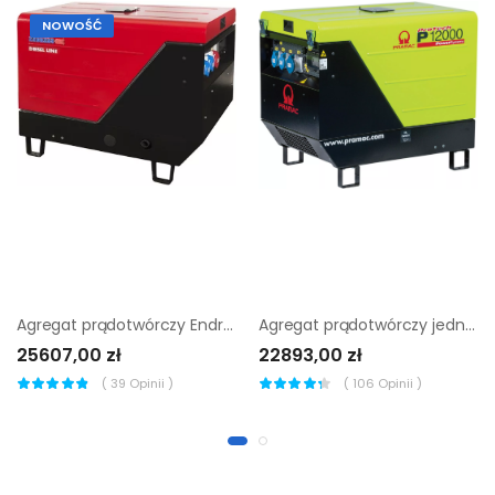
NOWOŚĆ
Agregat prądotwórczy Endress ESE 606 YS-GT ES ISO DI
Agregat prądotwórczy jednofazowy Pramac P12000 AVR
25607,00 zł
22893,00 zł
(
39
Opinii )
(
106
Opinii )