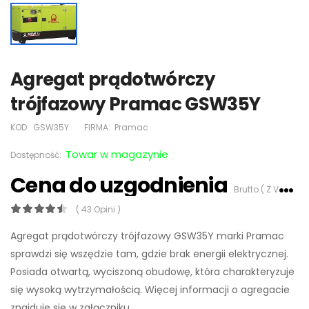
Agregat prądotwórczy
trójfazowy Pramac GSW35Y
KOD:
GSW35Y
FIRMA:
Pramac
Towar w magazynie
Dostępność:
Cena do uzgodnienia
Brutto ( Z VAT 23%)
( 43 Opini )
Agregat prądotwórczy trójfazowy GSW35Y marki Pramac
sprawdzi się wszędzie tam, gdzie brak energii elektrycznej.
Posiada otwartą, wyciszoną obudowę, która charakteryzuje
się wysoką wytrzymałością. Więcej informacji o agregacie
znajduje się w załączniku.