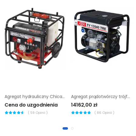
Agregat hydrauliczny Chicago Pneumatic PAC E11
Agregat prądotwórczy trójfazowy Fogo FV 13540 TRE |
Cena do uzgodnienia
14162,00 zł
(
59
Opinii )
(
86
Opinii )