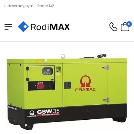
ekoracyjnym - RodiMAX!
0