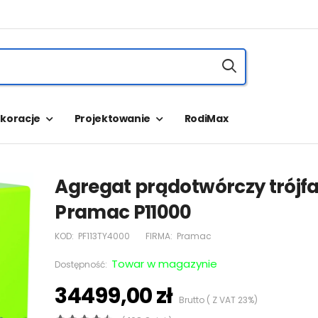
koracje
Projektowanie
RodiMax
Agregat prądotwórczy trójf
Pramac P11000
KOD:
PF113TY4000
FIRMA:
Pramac
Towar w magazynie
Dostępność:
34499,00 zł
Brutto ( Z VAT 23%)