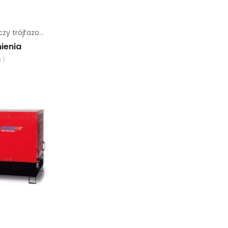
Agregat prądotwórczy trójfazowy Sumera Motor SMG-130JC-S
ienia
 )