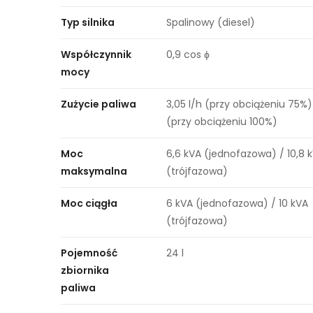
Typ silnika
Spalinowy (diesel)
Współczynnik
0,9 cos ϕ
mocy
Zużycie paliwa
3,05 l/h (przy obciążeniu 75%) 
(przy obciążeniu 100%)
Moc
6,6 kVA (jednofazowa) / 10,8 
maksymalna
(trójfazowa)
Moc ciągła
6 kVA (jednofazowa) / 10 kVA
(trójfazowa)
Pojemność
24 l
zbiornika
paliwa