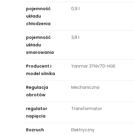
pojemność
0,9 l
układu
chłodzenia
pojemność
3,8 l
układu
smarowania
Producent i
Yanmar 3TNV70-HGE
model silnika
Regulacja
Mechaniczna
obrotów
regulator
Transformator
napięcia
Rozruch
Elektryczny