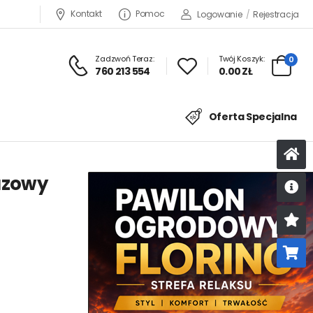
Kontakt
Pomoc
Logowanie
/
Rejestracja
Zadzwoń Teraz:
Twój Koszyk:
0
760 213 554
0.00 ZŁ
Oferta Specjalna
azowy
U
K