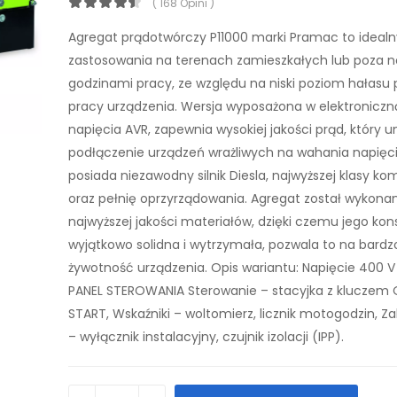
( 168 Opini )
Agregat prądotwórczy P11000 marki Pramac to idealn
zastosowania na terenach zamieszkałych lub poza 
godzinami pracy, ze względu na niski poziom hałasu
pracy urządzenia. Wersja wyposażona w elektroniczn
napięcia AVR, zapewnia wysokiej jakości prąd, który u
podłączenie urządzeń wrażliwych na wahania napięci
posiada niezawodny silnik Diesla, najwyższej klasy k
oraz pełnię oprzyrządowania. Agregat został wykona
najwyższej jakości materiałów, dzięki czemu jego kons
wyjątkowo solidna i wytrzymała, pozwala to na bardz
żywotność urządzenia. Opis wariantu: Napięcie 400 V
PANEL STEROWANIA Sterowanie – stacyjka z kluczem
START, Wskaźniki – woltomierz, licznik motogodzin, Z
– wyłącznik instalacyjny, czujnik izolacji (IPP).