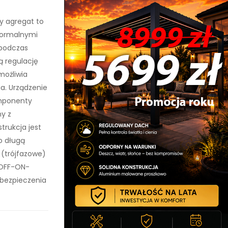
y agregat to
normalnymi
 podczas
ą regulację
możliwia
a. Urządzenie
omponenty
ny z
trukcja jest
o długą
 (trójfazowe)
 OFF-ON-
abezpieczenia