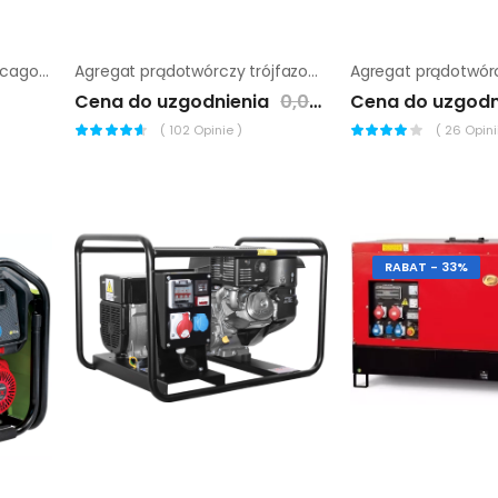
Agregat prądotwórczy Chicago Pneumatic CPPG 5 |
Agregat prądotwórczy trójfazowy Endress ESE 275 VW
Cena do uzgodnienia
0,00 zł
Cena do uzgodn
(
102
Opinie )
(
26
Opinii
RABAT - 33%