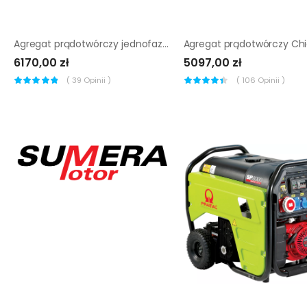
Agregat prądotwórczy jednofazowy Wacker Neuson GV 5000A
6170,00 zł
5097,00 zł
(
39
Opinii )
(
106
Opinii )