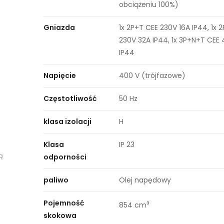
obciążeniu 100%)
Gniazda
1x 2P+T CEE 230V 16A IP44, 1x 
230V 32A IP44, 1x 3P+N+T CEE
IP44
Napięcie
400 V (trójfazowe)
Częstotliwość
50 Hz
klasa izolacji
H
Klasa
IP 23
ą
odporności
paliwo
Olej napędowy
Pojemność
³
854 cm
skokowa