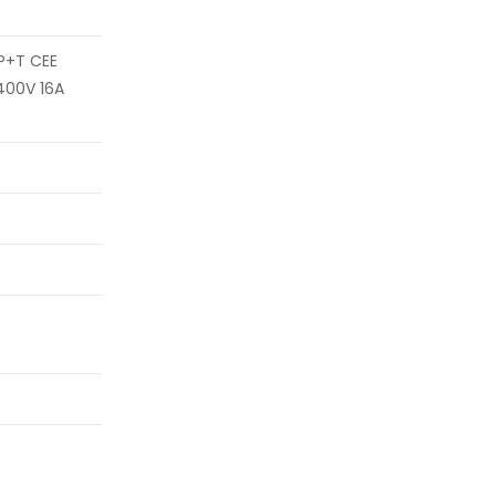
2P+T CEE
 400V 16A