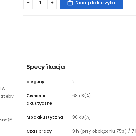
Dodaj do koszyka
Specyfikacja
bieguny
2
a w
Ciśnienie
68 dB(A)
otrzeby
akustyczne
Moc akustyczna
96 dB(A)
ywność
Czas pracy
9 h (przy obciążeniu 75%) / 7 