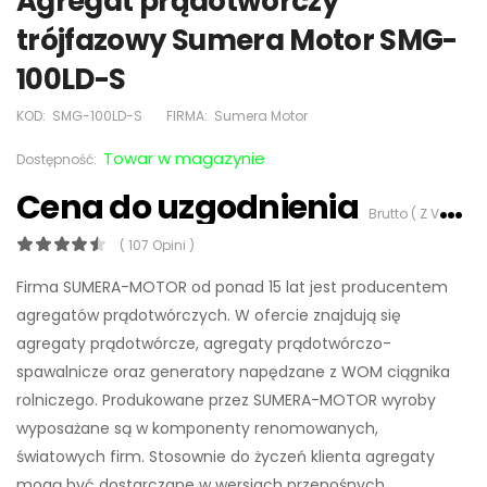
Agregat prądotwórczy
trójfazowy Sumera Motor SMG-
100LD-S
KOD:
SMG-100LD-S
FIRMA:
Sumera Motor
Towar w magazynie
Dostępność:
Cena do uzgodnienia
Brutto ( Z VAT 23%)
( 107 Opini )
Firma SUMERA-MOTOR od ponad 15 lat jest producentem
agregatów prądotwórczych. W ofercie znajdują się
agregaty prądotwórcze, agregaty prądotwórczo-
spawalnicze oraz generatory napędzane z WOM ciągnika
rolniczego. Produkowane przez SUMERA-MOTOR wyroby
wyposażane są w komponenty renomowanych,
światowych firm. Stosownie do życzeń klienta agregaty
mogą być dostarczane w wersjach przenośnych,