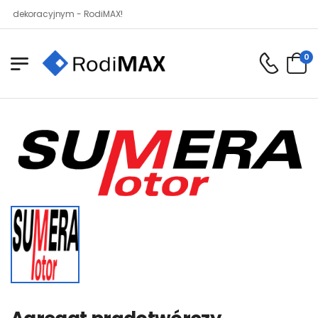
oracyjnym - RodiMAX!
0