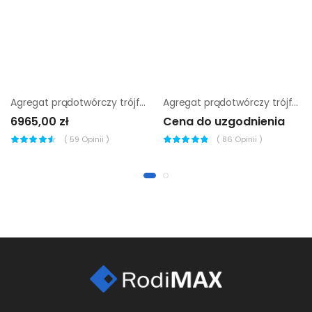
Agregat prądotwórczy trójfazowy Sumera Motor SMG-7T-H-AVR
Agregat prądotwórczy trójfazowy Sumera Motor SMG-160N-S
6965,00 zł
Cena do uzgodnienia
(
59
Opinii )
(
86
Opinii )