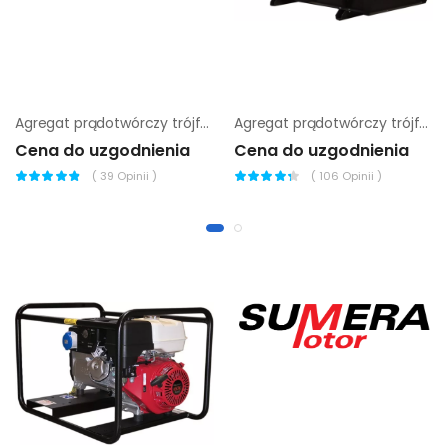
Agregat prądotwórczy trójfazowy Endress ESE 65 PW
Agregat prądotwórczy trójfazowy Sumera Motor SMG-60L-S
Cena do uzgodnienia
Cena do uzgodnienia
(
39
Opinii )
(
106
Opinii )