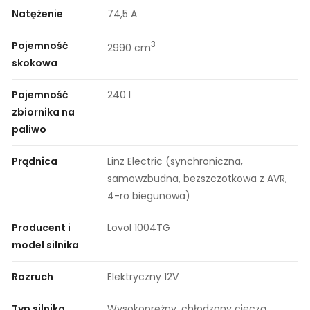
Natężenie
74,5 A
Pojemność
3
2990 cm
skokowa
Pojemność
240 l
zbiornika na
paliwo
Prądnica
Linz Electric (synchroniczna,
samowzbudna, bezszczotkowa z AVR,
4-ro biegunowa)
Producent i
Lovol 1004TG
model silnika
Rozruch
Elektryczny 12V
Typ silnika
Wysokoprężny, chłodzony cieczą,