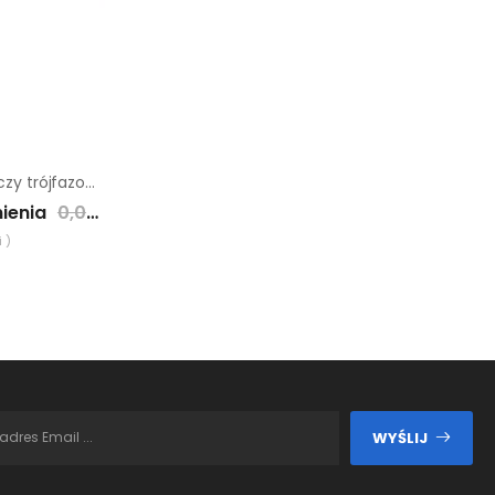
Agregat prądotwórczy trójfazowy Endress ESE 370 VW/AS
ienia
0,00 zł
 )
WYŚLIJ