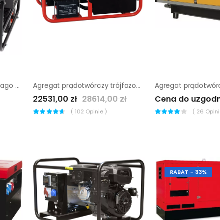
Agregat hydrauliczny Chicago Pneumatic PAC P18 TWIN
Agregat prądotwórczy trójfazowy Endress ESE 1006 DBS-GT ES
22531,00 zł
28614,00 zł
Cena do uzgodn
(
102
Opinie )
(
26
Opinii
RABAT - 33%