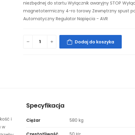
niezbędnej do startu Wyłącznik awaryjny STOP Wyłąc
magnetotermiczny 4-ro torowy Zewnętrzny spust pa
Automatyczny Regulator Napięcia - AVR
Dodaj do koszyka
Specyfikacja
kość i
Ciężar
580 kg
a w
Częstotliwość
50 Hz
otrzeby