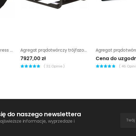
Agregat prądotwórczy Endress ESE 706 DYS-GT ES ISO DI
Agregat prądotwórczy trójfazowy Sumera Motor SMG-9TE-K
7927,00 zł
Cena do uzgodn
(
32
Opinie )
(
46
Opinii
się do naszego newslettera
ajświeższe informacje, wyprzedaże i