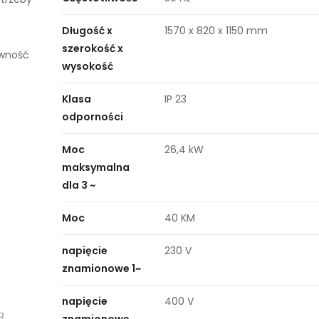
Długość x
1570 x 820 x 1150 mm
szerokość x
ywność
wysokość
Klasa
IP 23
odporności
Moc
26,4 kW
maksymalna
dla 3 ~
Moc
40 KM
napięcie
230 V
znamionowe 1~
napięcie
400 V
ą