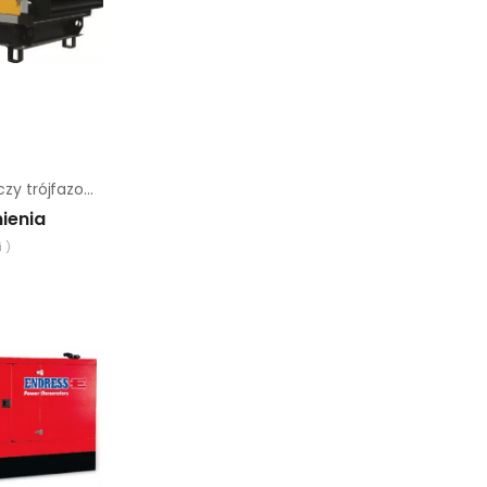
Agregat prądotwórczy trójfazowy Sumera Motor SMG-20L-S
ienia
 )