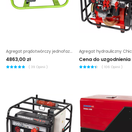
Agregat prądotwórczy jednofazowy Pramac MES5000
4863,00 zł
Cena do uzgodnienia
(
39
Opinii )
(
106
Opinii )