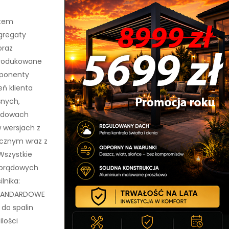
ntem
gregaty
oraz
Produkowane
ponenty
ń klienta
śnych,
budowach
 wersjach z
cznym wraz z
Wszystkie
 prądowych
lnika:
 STANDARDOWE
do spalin
ilości