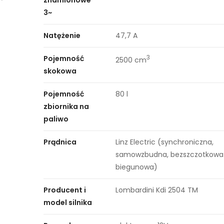
znamionowe
3~
Natężenie
47,7 A
Pojemność
3
2500 cm
skokowa
Pojemność
80 l
zbiornika na
paliwo
Prądnica
Linz Electric (synchroniczna,
samowzbudna, bezszczotkowa 
biegunowa)
Producent i
Lombardini Kdi 2504 TM
model silnika