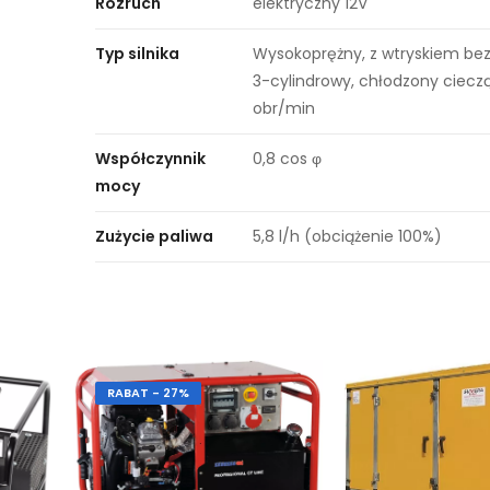
Rozruch
elektryczny 12V
Typ silnika
Wysokoprężny, z wtryskiem be
3-cylindrowy, chłodzony cieczą
obr/min
Współczynnik
0,8 cos φ
mocy
Zużycie paliwa
5,8 l/h (obciążenie 100%)
RABAT - 27%