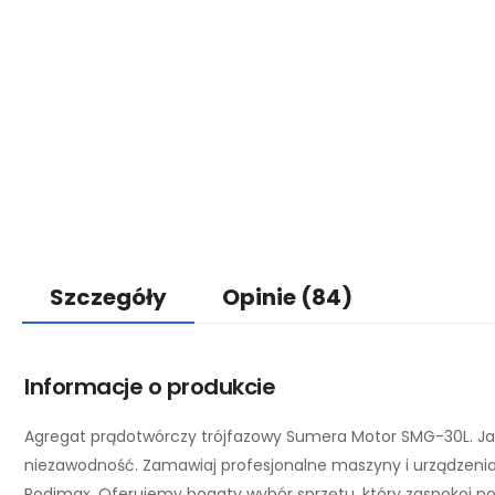
Szczegóły
Opinie
(84)
Informacje o produkcie
Agregat prądotwórczy trójfazowy Sumera Motor SMG-30L. Ja
niezawodność. Zamawiaj profesjonalne maszyny i urządzeni
Rodimax. Oferujemy bogaty wybór sprzętu, który zaspokoi p