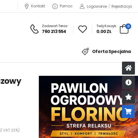
Kontakt
Pomoc
Logowanie
/
Rejestracja
Zadzwoń Teraz:
Twój Koszyk:
0
760 213 554
0.00 ZŁ
Oferta Specjalna
azowy
U
K
 Z VAT 23%)