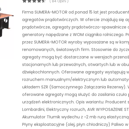
( 84 Opini )
Firma SUMERA-MOTOR od ponad 15 lat jest produce
agregatów prądotwórczych. W ofercie znajdują się a
prądotwórcze, agregaty prądotwórczo-spawalnicze 
generatory napędzane z WOM ciągnika rolniczego. 
przez SUMERA-MOTOR wyroby wyposażane są w kom
renomowanych, światowych firm. Stosownie do życze
agregaty mogą być dostarczane w wersjach przeno
stacjonarnych lub przewoźnych, otwartych lub w o
dźwiękochłonnych. Oferowane agregaty występują w
rozruchem manualnym/elektrycznym lub automaty
układem SZR (Samoczynnego Załączania Rezerwy). 
oferowane agregaty mogą służyć do zasilania czuło
urządzeń elektronicznych. Opis wariantu: Producent si
Lombardini, Elektryczny rozruch, AVR WYPOSAŻENIE
Akumulator Tłumik wydechu z ~2 mb rurą elastyczną 
Płyny eksploatacyjne (olej, płyn chłodniczy) Paliwo w 