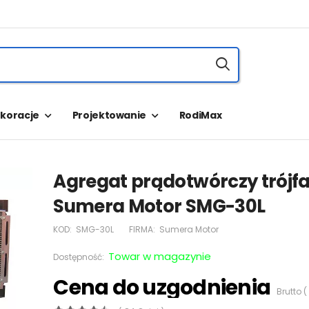
koracje
Projektowanie
RodiMax
Agregat prądotwórczy trójf
Sumera Motor SMG-30L
KOD:
SMG-30L
FIRMA:
Sumera Motor
Towar w magazynie
Dostępność:
Cena do uzgodnienia
Brutto (