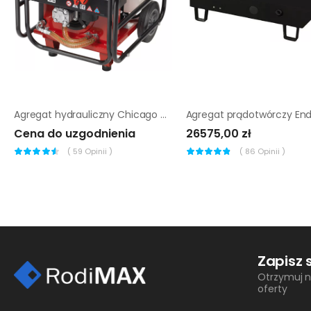
Agregat hydrauliczny Chicago Pneumatic PAC E11
Cena do uzgodnienia
26575,00 zł
(
59
Opinii )
(
86
Opinii )
Zapisz 
Otrzymuj n
oferty