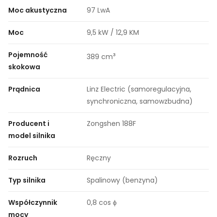
Moc akustyczna
97 LwA
Moc
9,5 kW / 12,9 KM
Pojemność
³
389 cm
skokowa
Prądnica
Linz Electric (samoregulacyjna,
synchroniczna, samowzbudna)
Producent i
Zongshen 188F
model silnika
Rozruch
Ręczny
Typ silnika
Spalinowy (benzyna)
Współczynnik
0,8 cos ϕ
mocy