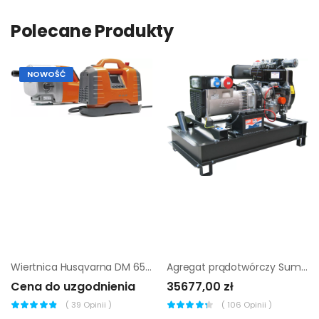
Polecane Produkty
NOWOŚĆ
Wiertnica Husqvarna DM 650 + agregat PP 65
Agregat prądotwórczy Sumera Motor SMG-19ME-LS-2-Avr + Szr
Cena do uzgodnienia
35677,00 zł
(
39
Opinii )
(
106
Opinii )