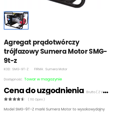
Agregat prądotwórczy
trójfazowy Sumera Motor SMG-
9t-z
KOD:
SMG-9T-Z
FIRMA:
Sumera Motor
Towar w magazynie
Dostępność:
Cena do uzgodnienia
Brutto ( Z VAT 23%)
( 110 Opini )
Model SMG-9T-Z marki Sumera Motor to wysokowydajny