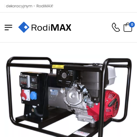
oracyjnym - RodiMAX!
0