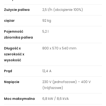
Zużycie paliwa
2,5 l/h (obciążenie 100%)
ciężar
92 kg
Pojemność
5,2 l
zbiornika paliwa
Długość x
800 x 570 x 540 mm
szerokość x
wysokość
Prąd
12,4 A
Napięcie
230 V (jednofazowe) – 400 V
(trójfazowe)
Moc maksymalna
6,8 kW / 8,6 kVA