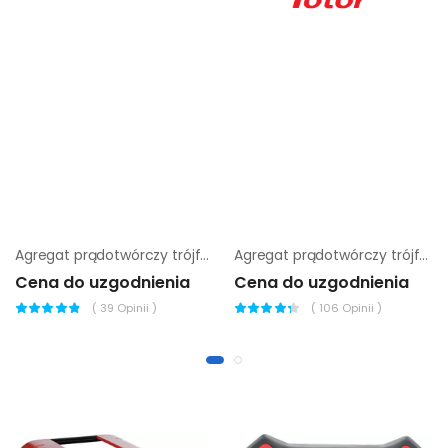
Agregat prądotwórczy trójfazowy Endress ESE 460 VW
Agregat prądotwórczy trójfazowy Sumera Motor SMG-100LD-S
Cena do uzgodnienia
Cena do uzgodnienia
(
39
Opinii )
(
106
Opinii )