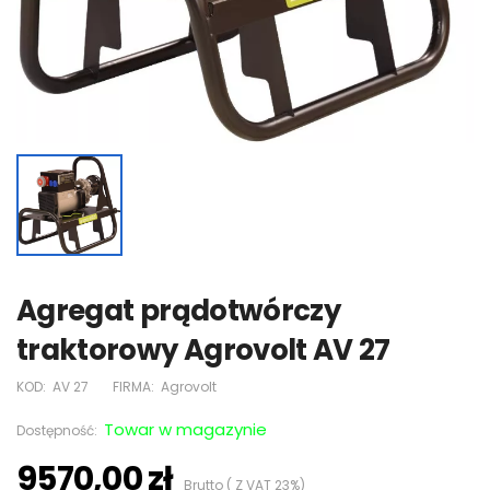
Agregat prądotwórczy
traktorowy Agrovolt AV 27
KOD:
AV 27
FIRMA:
Agrovolt
Towar w magazynie
Dostępność:
9570,00 zł
Brutto ( Z VAT 23%)