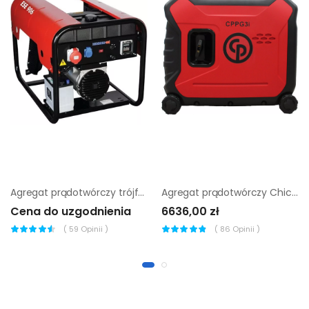
Agregat prądotwórczy trójfazowy Endress ESE 906 DLS ES DI
Agregat prądotwórczy Chicago Pneumatic CPPG 3i |
Cena do uzgodnienia
6636,00 zł
(
59
Opinii )
(
86
Opinii )