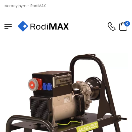
racyjnym - RodiMAX!
0