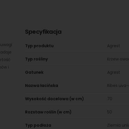
Specyfikacja
 uwagi
Typ produktu
Agrest
nadaje
Typ rośliny
Krzew ow
artość
mów i
Gatunek
Agrest
Nazwa łacińska
Ribes uva-
Wysokość docelowa (w cm)
70
Rozstaw roślin (w cm)
50
Typ podłoża
Ziemia uni