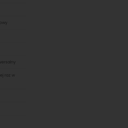
rowy
wersalny
ej raz w