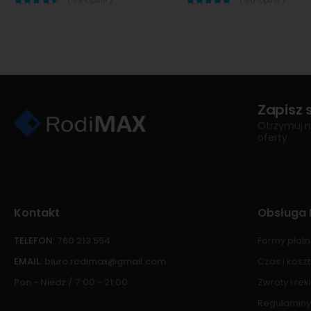
Zapisz 
Otrzymuj n
oferty
Kontakt
Obsługa 
TELEFON:
760 213 554
Formy płatn
EMAIL:
biuro.rodimax@gmail.com
Czas i kosz
Pon - Niedz / 7:00 - 21:00
Zwroty i re
Regulaminy