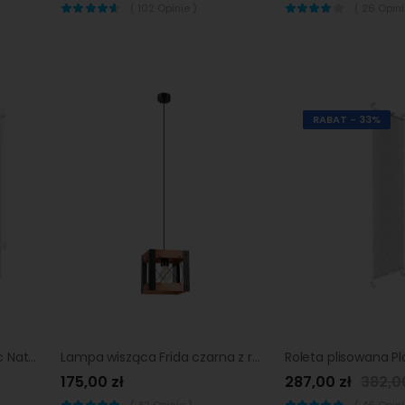
(
102
Opinie )
(
26
Opinii
RABAT - 33%
Roleta w kasecie dzień noc Naturale mięta 51 x 150 cm prawa
Lampa wisząca Frida czarna z rustykalnym drewnem E27 Lamkur
175,00 zł
287,00 zł
382,0
(
32
Opinie )
(
46
Opinii