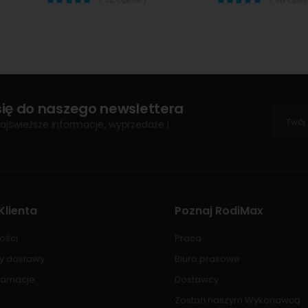
się do naszego newslettera
ajświeższe informacje, wyprzedaże i
Klienta
Poznaj RodiMax
ości
Praca
ty dostawy
Biuro prasowe
klamacje
Dostawcy
Zostań naszym Wykonawcą