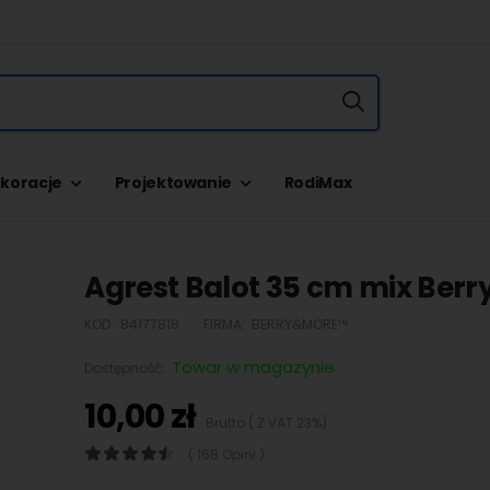
koracje
Projektowanie
RodiMax
Agrest Balot 35 cm mix Ber
KOD:
84177818
FIRMA:
BERRY&MORE™
Towar w magazynie
Dostępność:
10,00 zł
Brutto ( Z VAT 23%)
( 168 Opini )