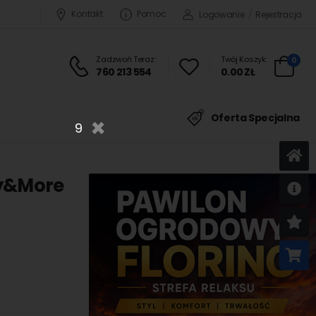
Kontakt
Pomoc
Logowanie
/
Rejestracja
Zadzwoń Teraz:
Twój Koszyk:
0
760 213 554
0.00 ZŁ
×
Oferta Specjalna
8
ry&More
U
K