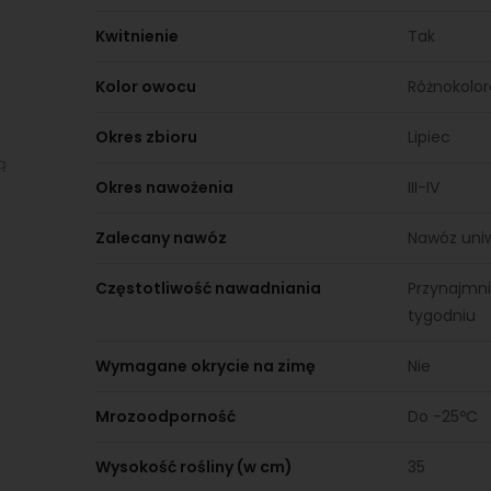
Kwitnienie
Tak
Kolor owocu
Różnokolo
Okres zbioru
Lipiec
ą
Okres nawożenia
III-IV
Zalecany nawóz
Nawóz uni
Częstotliwość nawadniania
Przynajmni
tygodniu
Wymagane okrycie na zimę
Nie
Mrozoodporność
Do -25ºC
Wysokość rośliny (w cm)
35