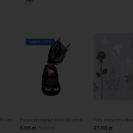
RABAT - 27%
100 cm
Porzeczkoagrest Balot 35 cm Berry&More™
5,00 zł
6,00 zł
27,00 zł