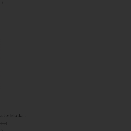
 )
Roleta plisowana Plaster Miodu Śnieżnobiały 92 x 120 cm biała
0 zł
 )