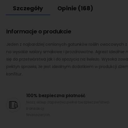
Szczegóły
Opinie
(168)
Informacje o produkcie
Jeden z najbardziej cenionych gatunków roślin owocowych z
na wysokie walory smakowe i prozdrowotne. Agrest idealnie 
się do przetwórstwa jak i do spożycia na świeżo. Wysoka zaw
pektyn sprawia, że jest idealnym dodatkiem w produkcji dże
konfitur.
100% bezpieczna płatność
Nasz sklep zapewnia pełne bezpieczeństwo
transakcji
finansowych.