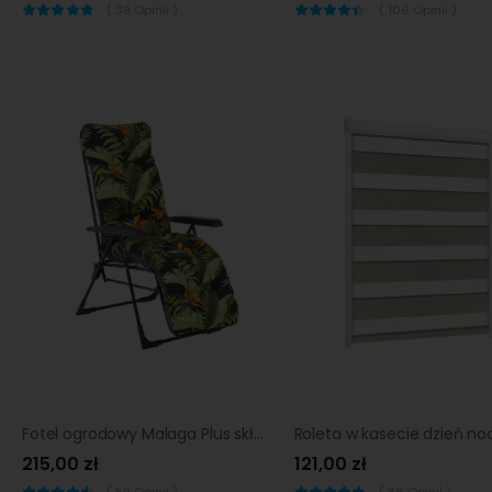
(
39
Opinii )
(
106
Opinii )
Fotel ogrodowy Malaga Plus składany antracytowo-zielony Patio
215,00 zł
121,00 zł
(
59
Opinii )
(
86
Opinii )