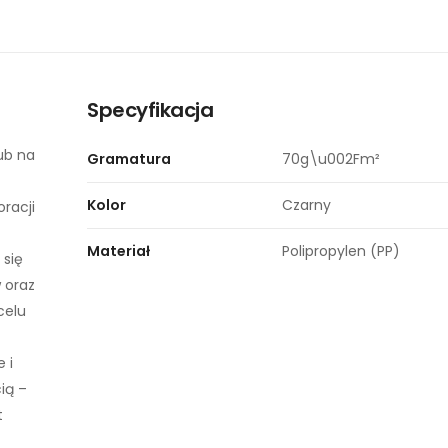
Specyfikacja
ub na
Gramatura
70g\u002Fm²
Kolor
Czarny
racji
Materiał
Polipropylen (PP)
 się
 oraz
celu
 i
ią –
t