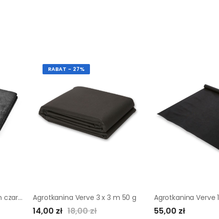
RABAT - 27%
Agrotkanina P-50 1,6 x 10 m czarna
Agrotkanina Verve 3 x 3 m 50 g
Agrotkanina Verve 
14,00 zł
18,00 zł
55,00 zł