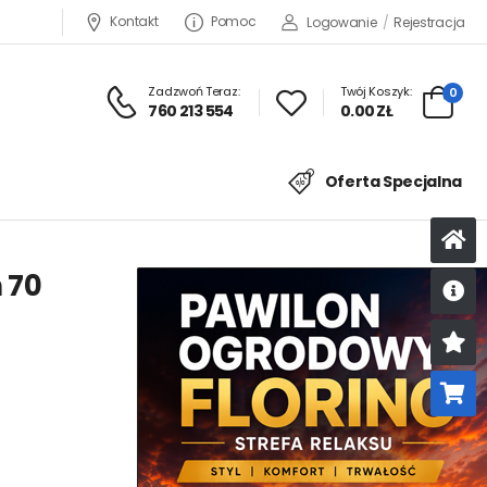
Kontakt
Pomoc
Logowanie
/
Rejestracja
Zadzwoń Teraz:
Twój Koszyk:
0
760 213 554
0.00 ZŁ
Oferta Specjalna
 70
U
K