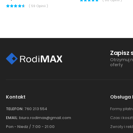
(
59
Opinii )
Zapisz 
Otrzymuj n
oferty
Kontakt
Obsługa 
TELEFON:
760 213 554
Formy płatn
EMAIL:
biuro.rodimax@gmail.com
Czas i kosz
Pon - Niedz / 7:00 - 21:00
Zwroty i re