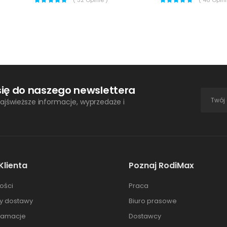
się do naszego newslettera
ajświeższe informacje, wyprzedaże i
Klienta
Poznaj RodiMax
ości
Praca
ty dostawy
Biuro prasowe
klamacje
Dostawcy