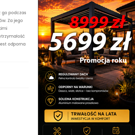
z go podczas
ów. Za jego
kimi
ytrzymałość
 jest odporna