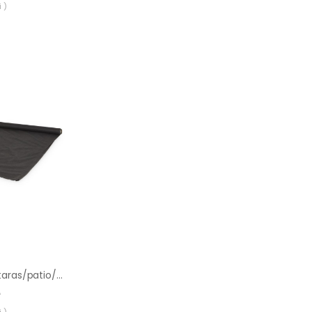
 )
Agrotkanina Verve taras/patio/ścieżki 1 x 10 m 80 g
ł
 )