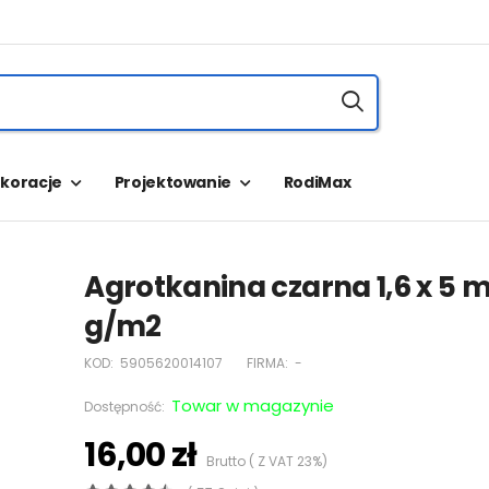
koracje
Projektowanie
RodiMax
Agrotkanina czarna 1,6 x 5 m
g/m2
KOD:
5905620014107
FIRMA:
-
Towar w magazynie
Dostępność:
16,00 zł
Brutto ( Z VAT 23%)