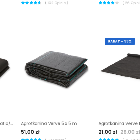
(
102
Opinie )
(
26
Opinii
RABAT - 33%
Agrotkanina Verve taras/patio/ścieżki 5 x 5 m 80 g
Agrotkanina Verve 5 x 5 m
51,00 zł
21,00 zł
28,00 z
(
32
Opinie )
(
46
Opinii