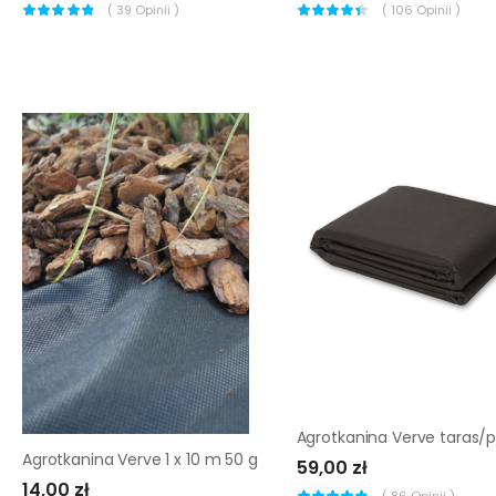
(
39
Opinii )
(
106
Opinii )
Agrotkanina Verve 1 x 10 m 50 g
59,00 zł
14,00 zł
(
86
Opinii )