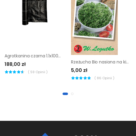
Agrotkanina czarna 1.1x100m 80g/m2 Foliarex
Rzeżucha Bio nasiona na kiełki ekologiczne 15 g W. Legutko
188,00 zł
5,00 zł
(
59
Opinii )
(
86
Opinii )