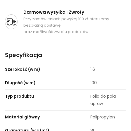
Darmowa wysyłka i Zwroty
Przy zamówieniach powyżej 100 zł, oferujemy
bezpłatną dostawę
oraz możliwość zwrotu produktów.
Specyfikacja
Szerokość (w m)
1.6
Długość (w m)
100
Typ produktu
Folia do pola
upraw
Materiał główny
Polipropylen
Gramatura (w g/m²)
80