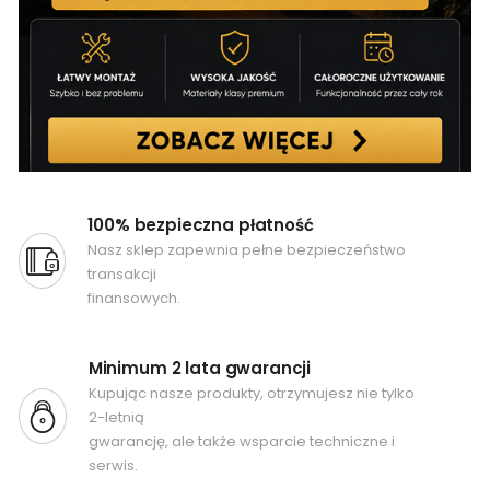
100% bezpieczna płatność
Nasz sklep zapewnia pełne bezpieczeństwo
transakcji
finansowych.
Minimum 2 lata gwarancji
Kupując nasze produkty, otrzymujesz nie tylko
2-letnią
gwarancję, ale także wsparcie techniczne i
serwis.