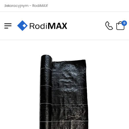
oracyjnym - RodiMAX!
0