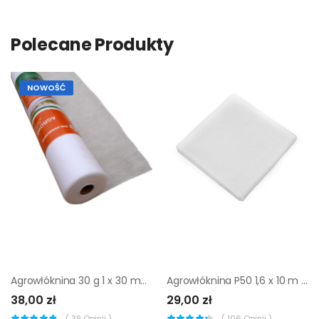
Polecane Produkty
NOWOŚĆ
Agrowłóknina 30 g 1 x 30 mb biała
Agrowłóknina P50 1,6 x 10 m biała
38,00 zł
29,00 zł
(
39
Opinii )
(
106
Opinii )