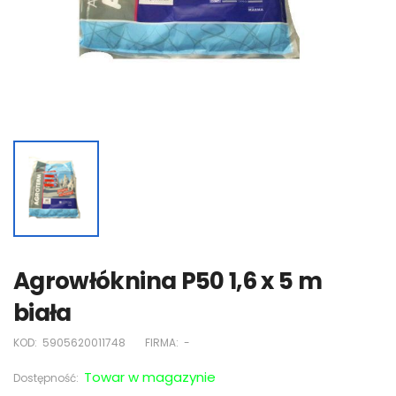
Agrowłóknina P50 1,6 x 5 m
biała
KOD:
5905620011748
FIRMA:
-
Towar w magazynie
Dostępność: