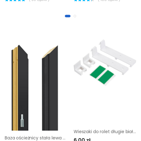
Wieszaki do rolet długie białe 2 szt
Baza ościeżnicy stała lewa czarny premium
6,00 zł