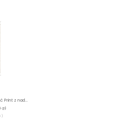
Roleta plisowana Liść Print z nadrukiem 36 x 120 cm beżowa
 zł
 )