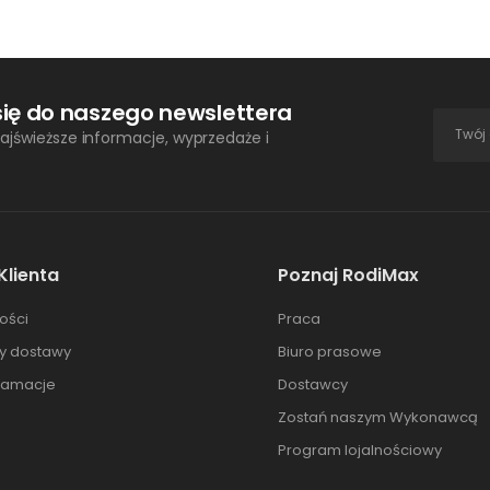
się do naszego newslettera
ajświeższe informacje, wyprzedaże i
Klienta
Poznaj RodiMax
ości
Praca
ty dostawy
Biuro prasowe
klamacje
Dostawcy
Zostań naszym Wykonawcą
Program lojalnościowy