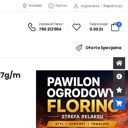
Kontakt
Pomoc
Logowanie
/
Rejestracja
Zadzwoń Teraz:
Twój Koszyk:
0
760 213 554
0.00 ZŁ
Oferta Specjalna
 17g/m
U
K