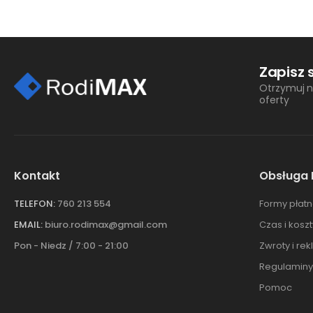
Zapisz 
Otrzymuj n
oferty
Kontakt
Obsługa 
TELEFON:
760 213 554
Formy płatn
EMAIL:
biuro.rodimax@gmail.com
Czas i kosz
Pon - Niedz / 7:00 - 21:00
Zwroty i re
Regulaminy
Pomoc