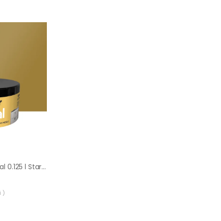
Farba do mebli Metal 0.125 l Stare złoto Jeger
 )