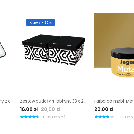
RABAT - 27%
Naświetlacz Essential czarny z czujnikiem IP65 1600 lm LED Ledvance
Zestaw pudeł A4 labirynt 33 x 25 x 18 cm 2 szt. Global Pak
16,00 zł
20,00 zł
20,00 zł
(
102
Opinie )
(
26
Opinii