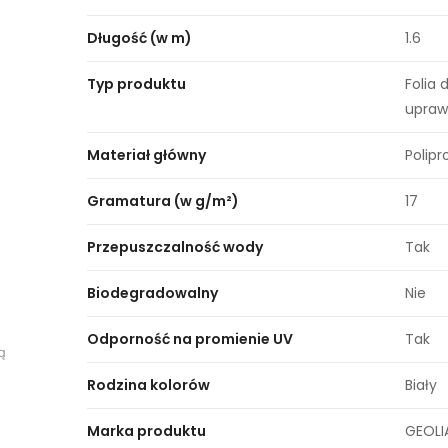
Długość (w m)
1.6
Typ produktu
Folia 
upra
Materiał główny
Polipr
Gramatura (w g/m²)
17
Przepuszczalność wody
Tak
Biodegradowalny
Nie
Odporność na promienie UV
Tak
ą
Rodzina kolorów
Biały
Marka produktu
GEOLI