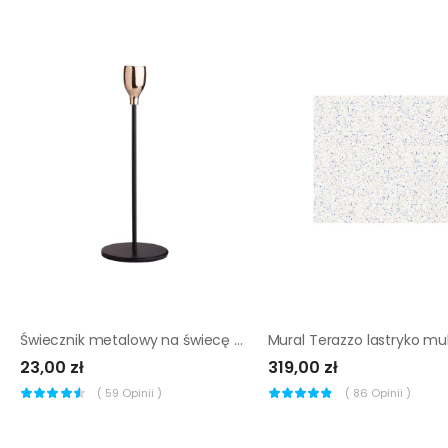
Świecznik metalowy na świecę stołową wys. 22.5 cm czarno-złoty
23,00 zł
319,00 zł
(
59
Opinii )
(
86
Opinii )