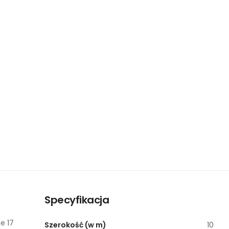
Specyfikacja
e 17
Szerokość (w m)
10