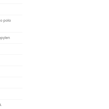
do pola
w
opylen
A