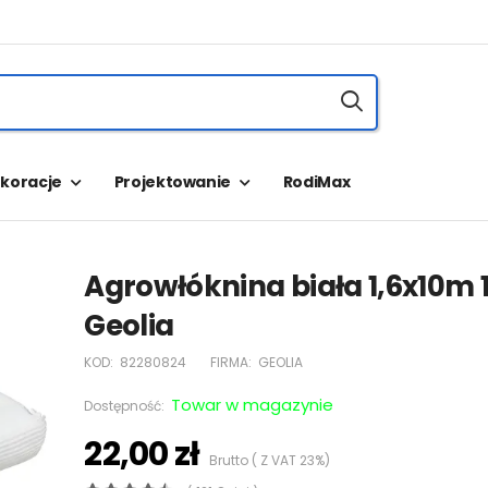
koracje
Projektowanie
RodiMax
Agrowłóknina biała 1,6x10m
Geolia
KOD:
82280824
FIRMA:
GEOLIA
Towar w magazynie
Dostępność:
22,00 zł
Brutto ( Z VAT 23%)