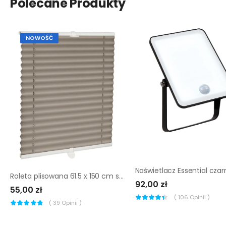
Polecane Produkty
NOWOŚĆ
Roleta plisowana 61.5 x 150 cm szara Inspire
92,00 zł
55,00 zł
(
106
Opinii )
(
39
Opinii )