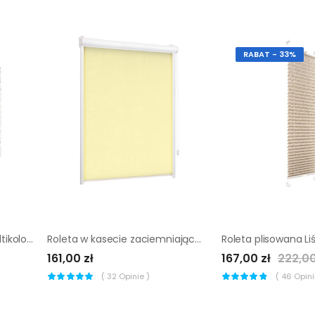
RABAT - 33%
Mural Terazzo lastryko multikolor 300 x 280 cm delikatna struktura
Roleta w kasecie zaciemniająca Silver piasek 91.5 x 150 cm prawa
161,00 zł
167,00 zł
222,00
(
32
Opinie )
(
46
Opinii