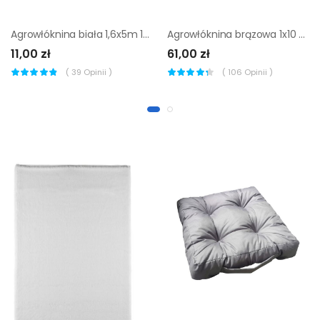
Agrowłóknina biała 1,6x5m 17g/m Geolia
Agrowłóknina brązowa 1x10 m 100g/m2 Geolia
11,00 zł
61,00 zł
(
39
Opinii )
(
106
Opinii )