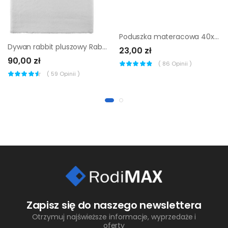
Poduszka materacowa 40x40x6cm szara Vog
Dywan rabbit pluszowy Rabbii kremowy 80 x 140 cm
23,00 zł
90,00 zł
(
86
Opinii )
(
59
Opinii )
Zapisz się do naszego newslettera
Otrzymuj najświeższe informacje, wyprzedaże i
oferty