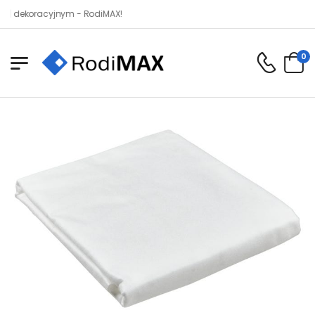
koracyjnym - RodiMAX!
0