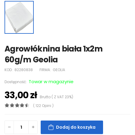
Agrowłóknina biała 1x2m
60g/m Geolia
KOD:
82280838
FIRMA:
GEOLIA
Towar w magazynie
Dostępność:
33,00 zł
Brutto ( Z VAT 23%)
( 122 Opini )
Dodaj do koszyka