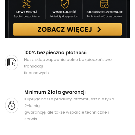
100% bezpieczna płatność
Nasz sklep zapewnia pełne bezpieczeństwo
transakcji
finansowych.
Minimum 2 lata gwarancji
Kupując nasze produkty, otrzymujesz nie tylko
2-letnią
gwarancję, ale także wsparcie techniczne i
serwis.