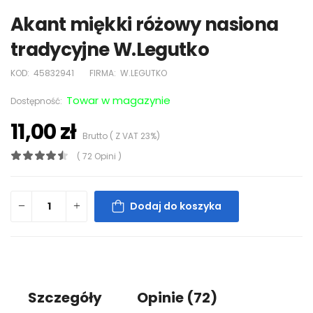
Akant miękki różowy nasiona
tradycyjne W.Legutko
KOD:
45832941
FIRMA:
W.LEGUTKO
Towar w magazynie
Dostępność:
11,00 zł
Brutto ( Z VAT 23%)
( 72 Opini )
Dodaj do koszyka
Szczegóły
Opinie
(72)