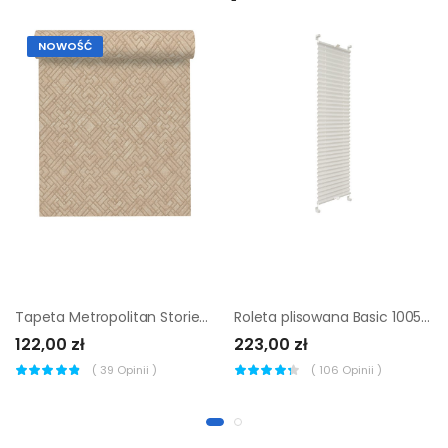
NOWOŚĆ
Tapeta Metropolitan Stories 388283 winylowa na flizelinie
Roleta plisowana Basic 1005 Bawełna 118 x 140 cm
122,00 zł
223,00 zł
(
39
Opinii )
(
106
Opinii )