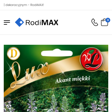
oracyjnym - RodiMAX!
0