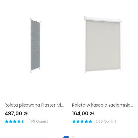
Roleta plisowana Plaster Miodu Srebro 110 x 220 cm szaro-niebieska
Roleta w kasecie zaciemniająca Silver lód 79.5 x 220 cm lewa
487,00 zł
164,00 zł
(
59
Opinii )
(
86
Opinii )