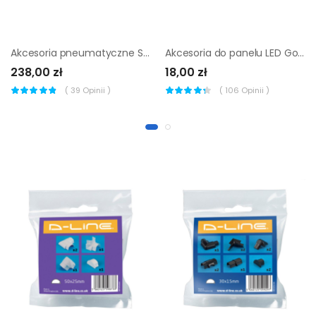
Akcesoria pneumatyczne Stanley klucz 8 części
Akcesoria do panelu LED GoodHome
238,00 zł
18,00 zł
(
39
Opinii )
(
106
Opinii )