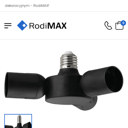
koracyjnym - RodiMAX!
0