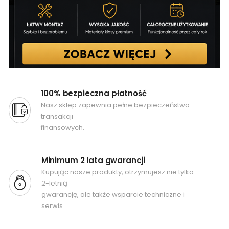
100% bezpieczna płatność
Nasz sklep zapewnia pełne bezpieczeństwo
transakcji
finansowych.
Minimum 2 lata gwarancji
Kupując nasze produkty, otrzymujesz nie tylko
2-letnią
gwarancję, ale także wsparcie techniczne i
serwis.