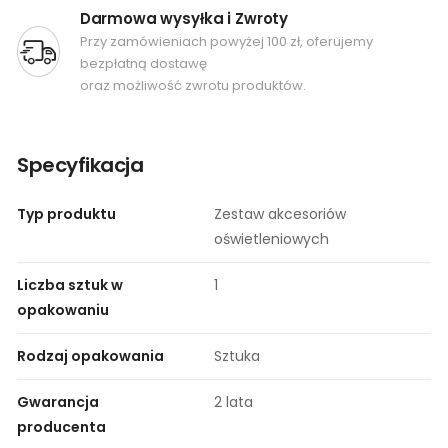
Darmowa wysyłka i Zwroty
Przy zamówieniach powyżej 100 zł, oferujemy
bezpłatną dostawę
oraz możliwość zwrotu produktów.
Specyfikacja
Typ produktu
Zestaw akcesoriów
oświetleniowych
Liczba sztuk w
1
opakowaniu
Rodzaj opakowania
Sztuka
Gwarancja
2 lata
producenta