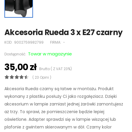
Akcesoria Rueda 3 x E27 czarny
KOD:
9002759982799
FIRMA:
-
Towar w magazynie
Dostępność:
35,00 zł
Brutto ( Z VAT 23%)
( 23 Opini )
Akcesoria Rueda czarny są łatwe w montażu. Produkt
wykonany z plastiku posłuży Ci jako rozgałęziacz. Dzięki
akcesorium w lampie zamiast jednej żarówki zamontujesz
aż trzy. To sprawi, że pomieszczenie będzie lepiej
oświetlone. Adapter sprawdzi się w lampie wiszącej lub
plafonie z gwintem skierowanym w dół. Czarny kolor