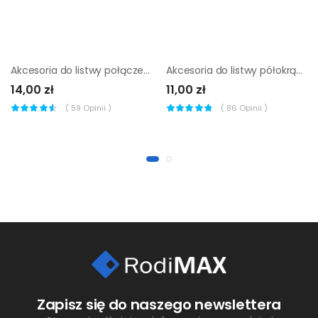
Akcesoria do listwy połączeniowej D-line 50 x 25 mm białe 6 szt
Akcesoria do listwy półokrągłej D-line 30 x 15 mm czarne 10 szt
14,00 zł
11,00 zł
(
59
Opinii )
(
86
Opinii )
Zapisz się do naszego newslettera