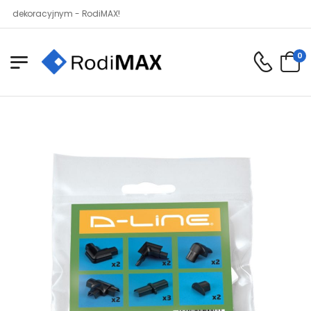
oracyjnym - RodiMAX!
0