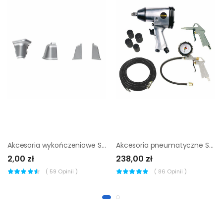
Akcesoria wykończeniowe Salag LP37
Akcesoria pneumatyczne Stanley klucz 8 części
2,00 zł
238,00 zł
(
59
Opinii )
(
86
Opinii )