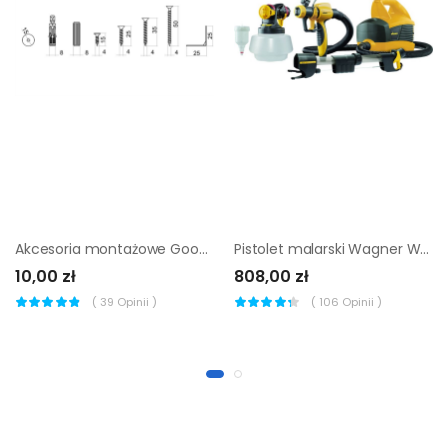
Akcesoria montażowe GoodHome Caraway
Pistolet malarski Wagner W690 z akcesoriami
10,00 zł
808,00 zł
(
39
Opinii )
(
106
Opinii )