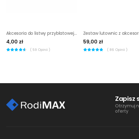
Akcesoria do listwy przyblatowej Salag LP14 8 szt
4,00 zł
59,00 zł
(
59
Opinii )
(
86
Opinii )
Zapisz 
Otrzymuj n
oferty