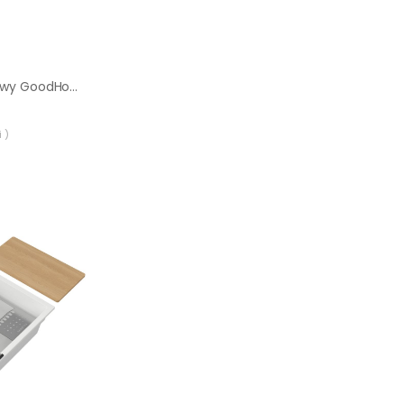
Zlewozmywak stalowy GoodHome Romesco 1-komorowy z ociekaczem i akcesoriami
 )