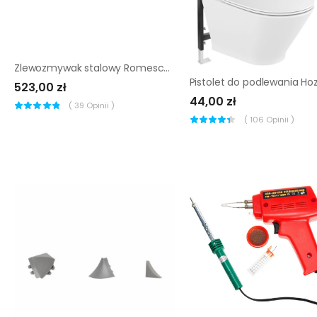
Zlewozmywak stalowy Romesco 1-komorowy bez ociekacza z akcesoriami
523,00 zł
44,00 zł
(
39
Opinii )
(
106
Opinii )