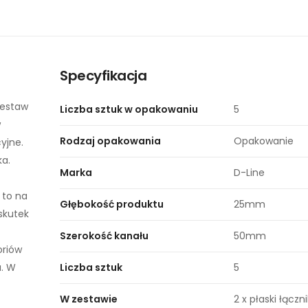
Specyfikacja
zestaw
Liczba sztuk w opakowaniu
5
w
Rodzaj opakowania
Opakowanie
yjne.
ka.
Marka
D-Line
 to na
Głębokość produktu
25mm
skutek
Szerokość kanału
50mm
oriów
u. W
Liczba sztuk
5
W zestawie
2 x płaski łączn