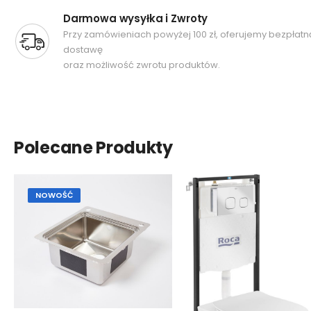
Darmowa wysyłka i Zwroty
Przy zamówieniach powyżej 100 zł, oferujemy bezpłatn
dostawę
oraz możliwość zwrotu produktów.
Polecane Produkty
NOWOŚĆ