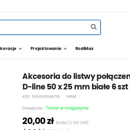
koracje
Projektowanie
RodiMax
Akcesoria do listwy połącze
D-line 50 x 25 mm białe 6 szt
KOD:
5060125598733
FIRMA:
-
Towar w magazynie
Dostępność:
20,00 zł
Brutto ( Z VAT 23%)