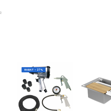
ą
RABAT - 27%