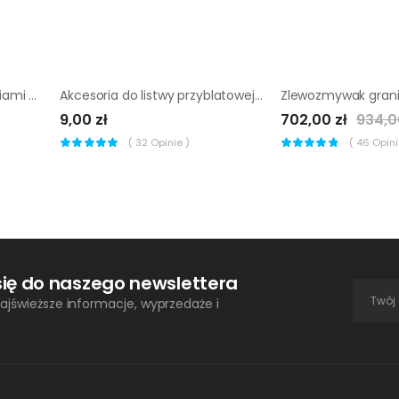
Zestaw lutownic z akcesoriami Drel 100 W
Akcesoria do listwy przyblatowej GoodHome
9,00 zł
702,00 zł
934,0
(
32
Opinie )
(
46
Opinii
się do naszego newslettera
ajświeższe informacje, wyprzedaże i