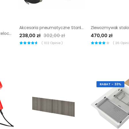
Akcesoria pneumatyczne Stanley klucz 8 części
Pistolet do podlewania Hozelock z akcesoriami
238,00 zł
302,00 zł
470,00 zł
(
102
Opinie )
(
26
Opinii
RABAT - 33%