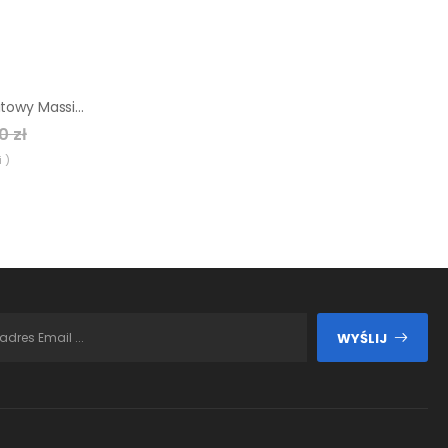
Zlewozmywak granitowy Massimo 1-komorowy bez odpływu biały + akcesoria
0 zł
 )
WYŚLIJ