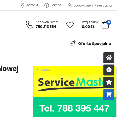
Kontakt
Pomoc
Logowanie
/
Rejestracja
Zadzwoń Teraz:
Twój Koszyk:
0
760 213 554
0.00 ZŁ
Oferta Specjalna
niowej
U
K