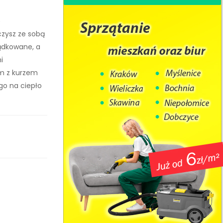
ę
zysz ze sobą
ądkowane, a
i
m z kurzem
go na ciepło