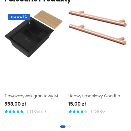
NOWOŚĆ
Zlewozmywak granitowy Massimo 1-komorowy bez odpływu czarny metalik + akcesoria
Uchwyt meblowy GoodHome Annato T 220 mm miedź 2 szt
558,00 zł
15,00 zł
(
39
Opinii )
(
106
Opinii )