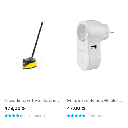
Szczotka obrotowa Karcher T-Racer T7 Plus
Gniazdo zasilające Goldlux z wyłącznikiem USB WiFi Tuya
478,00 zł
47,00 zł
(
59
Opinii )
(
86
Opinii )