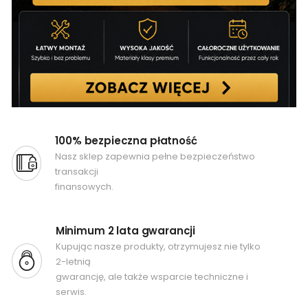
100% bezpieczna płatność
Nasz sklep zapewnia pełne bezpieczeństwo
transakcji
finansowych.
Minimum 2 lata gwarancji
Kupując nasze produkty, otrzymujesz nie tylko
2-letnią
gwarancję, ale także wsparcie techniczne i
serwis.