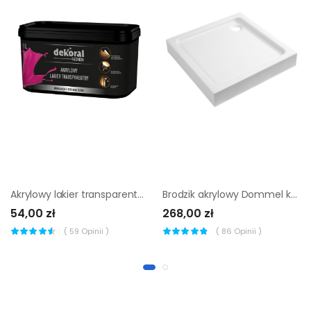
Akrylowy lakier transparentny Dekoral Fashion 1 l
Brodzik akrylowy Dommel kwadratowy 90 x 90 x 15 cm
54,00 zł
268,00 zł
(
59
Opinii )
(
86
Opinii )