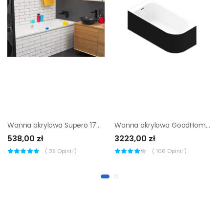
Wanna akrylowa Supero 170 x 70 cm
Wanna akrylowa GoodHome Oguta 170 x 75 cm lewa czarna
538,00 zł
3223,00 zł
(
39
Opinii )
(
106
Opinii )